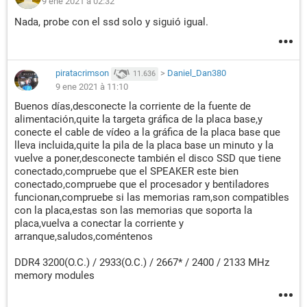
9 ene 2021 à 02:32
Nada, probe con el ssd solo y siguió igual.
piratacrimson
>
Daniel_Dan380
11.636
9 ene 2021 à 11:10
Buenos días,desconecte la corriente de la fuente de
alimentación,quite la targeta gráfica de la placa base,y
conecte el cable de vídeo a la gráfica de la placa base que
lleva incluida,quite la pila de la placa base un minuto y la
vuelve a poner,desconecte también el disco SSD que tiene
conectado,compruebe que el SPEAKER este bien
conectado,compruebe que el procesador y bentiladores
funcionan,compruebe si las memorias ram,son compatibles
con la placa,estas son las memorias que soporta la
placa,vuelva a conectar la corriente y
arranque,saludos,coméntenos
DDR4 3200(O.C.) / 2933(O.C.) / 2667* / 2400 / 2133 MHz
memory modules