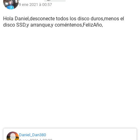
9 ene 2021 à 00:57
Hola Daniel,desconecte todos los disco duros,menos el
disco SSD,y arranque,y coméntenos,FelizAño,
Daniel_Dan380