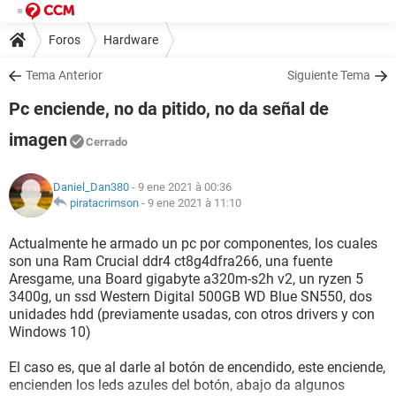
Foros
Hardware
Tema Anterior
Siguiente Tema
Pc enciende, no da pitido, no da señal de
imagen
Cerrado
Daniel_Dan380
- 9 ene 2021 à 00:36
piratacrimson
-
9 ene 2021 à 11:10
Actualmente he armado un pc por componentes, los cuales
son una Ram Crucial ddr4 ct8g4dfra266, una fuente
Aresgame, una Board gigabyte a320m-s2h v2, un ryzen 5
3400g, un ssd Western Digital 500GB WD Blue SN550, dos
unidades hdd (previamente usadas, con otros drivers y con
Windows 10)
El caso es, que al darle al botón de encendido, este enciende,
encienden los leds azules del botón, abajo da algunos