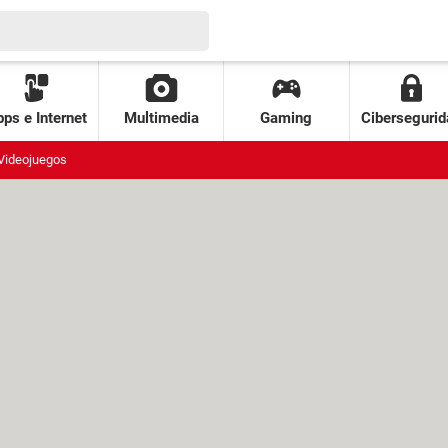
ps e Internet
Multimedia
Gaming
Cibersegurid
Videojuegos