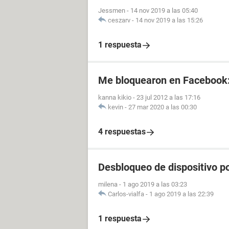
Jessmen
-
14 nov 2019 a las 05:40
ceszarv
-
14 nov 2019 a las 15:26
1 respuesta
Me bloquearon en Facebook
kanna kikio
-
23 jul 2012 a las 17:16
kevin
-
27 mar 2020 a las 00:30
4 respuestas
Desbloqueo de dispositivo po
milena
-
1 ago 2019 a las 03:23
Carlos-vialfa
-
1 ago 2019 a las 22:39
1 respuesta