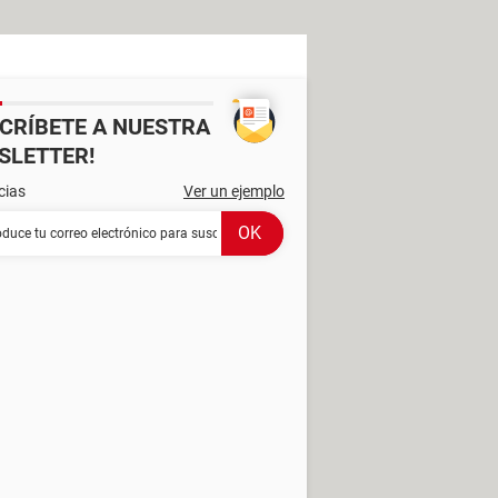
SCRÍBETE A NUESTRA
SLETTER!
cias
Ver un ejemplo