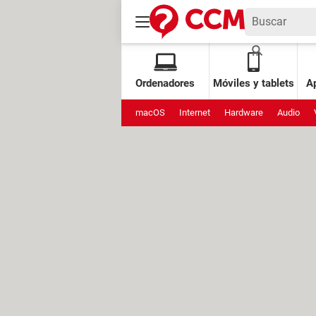
Ordenadores
Móviles y tablets
Ap
macOS
Internet
Hardware
Audio