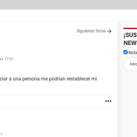
Siguiente Tema
¡SU
NEW
Noti
as 17:01
iar a una persona me podrian restablecer mi
de