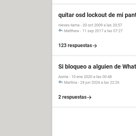
quitar osd lockout de mi pant
nieves-tarna
-
20 oct 2009 a las 20:57
Matthew
-
11 sep 2017 a las 07:27
123 respuestas
Si bloqueo a alguien de Wha
Aome
-
10 ene 2020 a las 00:48
Martina
-
24 jun 2024 a las 22:26
2 respuestas