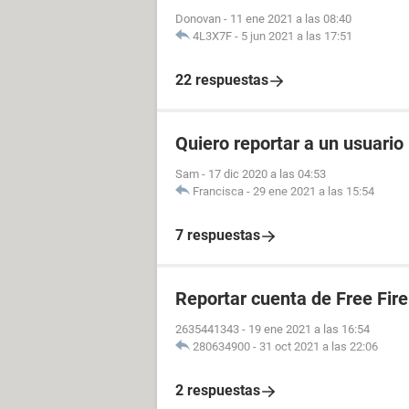
Donovan
-
11 ene 2021 a las 08:40
4L3X7F
-
5 jun 2021 a las 17:51
22 respuestas
Quiero reportar a un usuario
Sam
-
17 dic 2020 a las 04:53
Francisca
-
29 ene 2021 a las 15:54
7 respuestas
Reportar cuenta de Free Fire
2635441343
-
19 ene 2021 a las 16:54
280634900
-
31 oct 2021 a las 22:06
2 respuestas