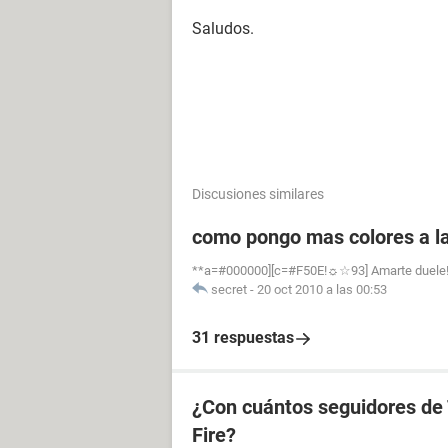
Saludos.
Discusiones similares
como pongo mas colores a la
**a=#000000][c=#F50E!☼☆93] Amarte duele! !!
secret
-
20 oct 2010 a las 00:53
31 respuestas
¿Con cuántos seguidores de 
Fire?