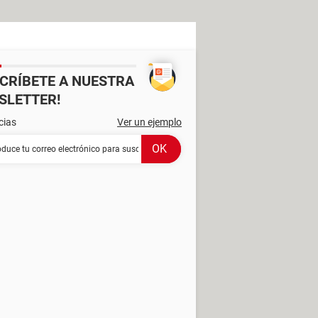
SCRÍBETE A NUESTRA
SLETTER!
cias
Ver un ejemplo