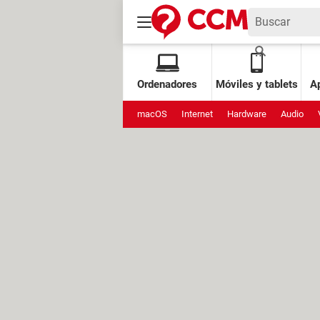
Ordenadores
Móviles y tablets
Ap
macOS
Internet
Hardware
Audio