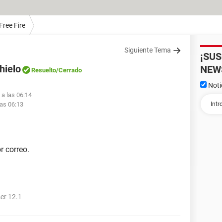
Free Fire
Siguiente Tema
¡SU
hielo
NEW
Resuelto
/Cerrado
Noti
 a las 06:14
las 06:13
r correo.
er 12.1