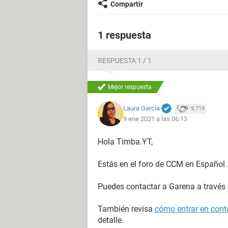
Compartir
1 respuesta
RESPUESTA 1 / 1
Mejor respuesta
Laura García
9.719
9 ene 2021 a las 06:13
Hola Timba.YT,
Estás en el foro de CCM en Español.
Puedes contactar a Garena a través
También revisa
cómo entrar en conta
detalle.