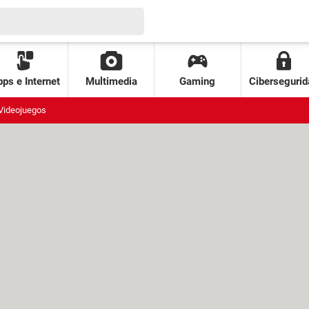
ps e Internet
Multimedia
Gaming
Cibersegurid
Videojuegos