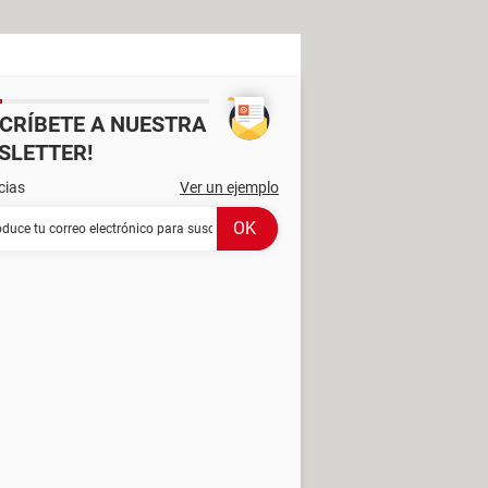
SCRÍBETE A NUESTRA
SLETTER!
cias
Ver un ejemplo