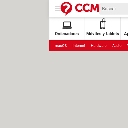
Ordenadores
Móviles y tablets
Ap
macOS
Internet
Hardware
Audio