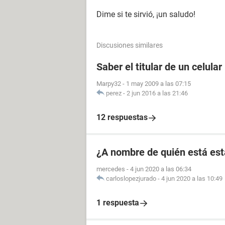
Dime si te sirvió, ¡un saludo!
Discusiones similares
Saber el titular de un celular
Marpy32
-
1 may 2009 a las 07:15
perez
-
2 jun 2016 a las 21:46
12 respuestas
¿A nombre de quién está est
mercedes
-
4 jun 2020 a las 06:34
carloslopezjurado
-
4 jun 2020 a las 10:49
1 respuesta