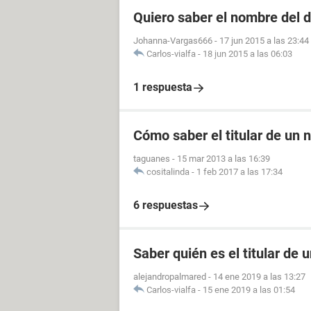
Quiero saber el nombre del d
Johanna-Vargas666
-
17 jun 2015 a las 23:44
Carlos-vialfa
-
18 jun 2015 a las 06:03
1 respuesta
Cómo saber el titular de un
taguanes
-
15 mar 2013 a las 16:39
cositalinda
-
1 feb 2017 a las 17:34
6 respuestas
Saber quién es el titular de 
alejandropalmared
-
14 ene 2019 a las 13:27
Carlos-vialfa
-
15 ene 2019 a las 01:54