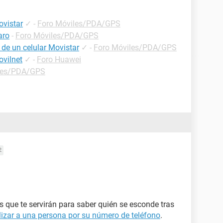
ovistar
✓
-
Foro Móviles/PDA/GPS
aro
-
Foro Móviles/PDA/GPS
 de un celular Movistar
✓
-
Foro Móviles/PDA/GPS
ovilnet
✓
-
Foro Huawei
les/PDA/GPS
2
os que te servirán para saber quién se esconde tras
izar a una persona por su número de teléfono
.