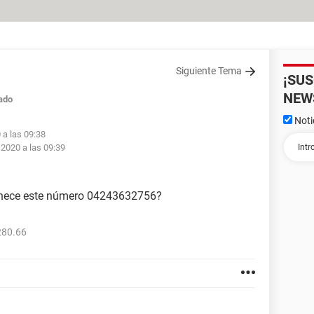
Siguiente Tema
¡SU
NEW
ado
Noti
 a las 09:38
 2020 a las 09:39
enece este número 04243632756?
280.66