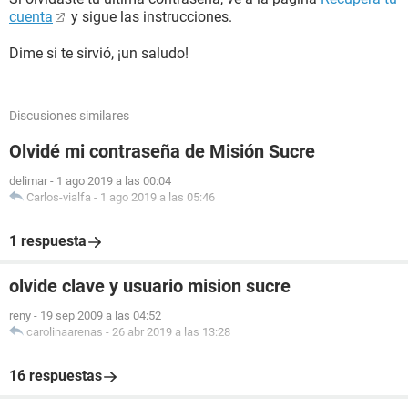
cuenta
y sigue las instrucciones.
Dime si te sirvió, ¡un saludo!
Discusiones similares
Olvidé mi contraseña de Misión Sucre
delimar
-
1 ago 2019 a las 00:04
Carlos-vialfa
-
1 ago 2019 a las 05:46
1 respuesta
olvide clave y usuario mision sucre
reny
-
19 sep 2009 a las 04:52
carolinaarenas
-
26 abr 2019 a las 13:28
16 respuestas