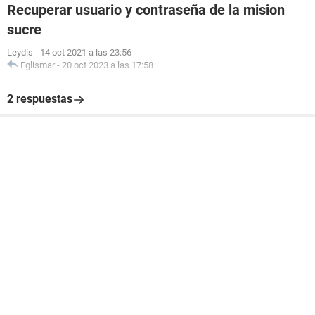
Recuperar usuario y contraseña de la mision
sucre
Leydis
-
14 oct 2021 a las 23:56
Eglismar
-
20 oct 2023 a las 17:58
2 respuestas