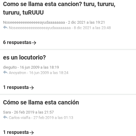
Como se llama esta cancion? turu, tururu,
tururu, tuRUUU
Noseeeeeeeeeeeeeeayudaaaaaaaa
-
2 dic 2021 a las 19:21
Noseeeeeeeeeeeeeeayudaaaaaaaa
-
8 dic 2021 a las 23:48
6 respuestas
es un locutorio?
dieguito
-
16 jun 2009 a las 18:19
Anoyatron
-
16 jun 2009 a las 18:24
1 respuesta
Cómo se llama esta canción
Sara
-
26 feb 2019 a las 21:57
Carlos-vialfa
-
27 feb 2019 a las 01:13
1 respuesta