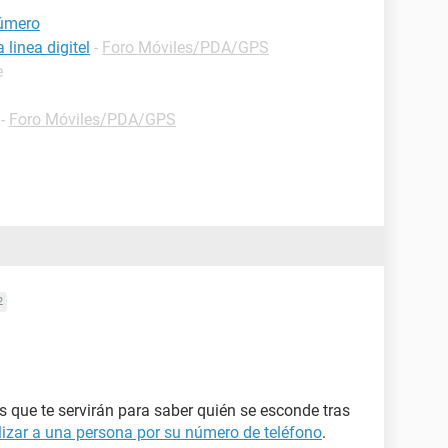
número
 linea digitel
-
Foro Móviles/PDA/GPS
e
-
Foro Móviles/PDA/GPS
2
os que te servirán para saber quién se esconde tras
izar a una persona por su número de teléfono
.