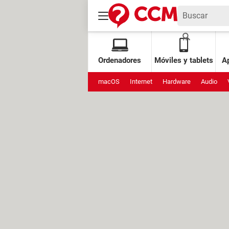
Ordenadores
Móviles y tablets
Ap
macOS
Internet
Hardware
Audio