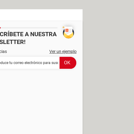
SCRÍBETE A NUESTRA
SLETTER!
cias
Ver un ejemplo