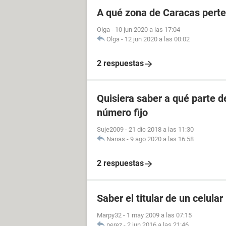
A qué zona de Caracas perte
Olga
-
10 jun 2020 a las 17:04
Olga
-
12 jun 2020 a las 00:02
2 respuestas
Quisiera saber a qué parte 
número fijo
Suje2009
-
21 dic 2018 a las 11:30
Nanas
-
9 ago 2020 a las 16:58
2 respuestas
Saber el titular de un celular
Marpy32
-
1 may 2009 a las 07:15
perez
-
2 jun 2016 a las 21:46