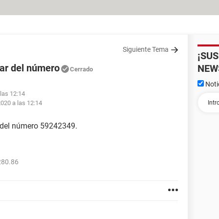
Siguiente Tema
¡SU
lar del número
NEW
Cerrado
Noti
 las 12:14
2020 a las 12:14
ar del número 59242349.
280.86