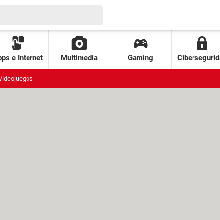
ps e Internet
Multimedia
Gaming
Cibersegurid
Videojuegos