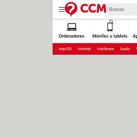
Ordenadores
Móviles y tablets
Ap
macOS
Internet
Hardware
Audio