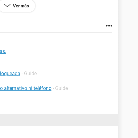
es que tenia a los 5 minutos)
Ver más
 el disco duro.
ero me gustaria tener la opcion de conservar mi
rque no cuento con suficiente espacio en el resto
ar todo lo que tengo en el disco duro y tendria que
as.
183.127
bloqueada
- Guide
 alternativo ni teléfono
- Guide