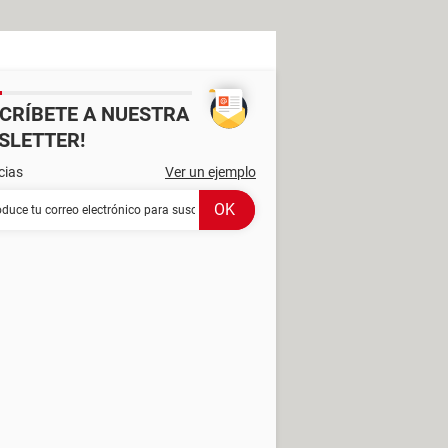
SCRÍBETE A NUESTRA
SLETTER!
cias
Ver un ejemplo