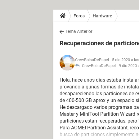
Foros
Hardware
Tema Anterior
Recuperaciones de particione
CrewBolsaDePapel
- 5 dic 2020 a la
CrewBolsaDePapel -
9 dic 2020 
Hola, hace unos dias estaba instala
provando algunas formas de instalar
desapareciendo las particiones de es
de 400-500 GB aprox y un espacio s
He descargado varios programas para
Master y MiniTool Partition Wizard r
particiones estan recuperadas, pero
Para AOMEI Partition Assistant, reco
busca de particiones simplemente n