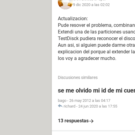
9 dic 2020 a las 02:02
Actualizacion:
Pude resover el problema, combinan
Extendi una de las particiones usan
TestDisck pudiera reconocer el disco 
Aun asi, si alguien puede darme otr
explicacion del porque al extender la
los voy a agradecer mucho.
Discusiones similares
se me olvido mi id de mi cu
bago
-
26 may 2012 a las 04:17
richard
-
24 jun 2020 a las 17:55
13 respuestas