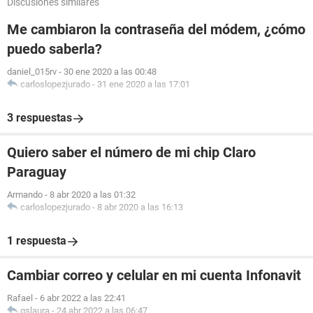
Discusiones similares
Me cambiaron la contraseña del módem, ¿cómo
puedo saberla?
daniel_015rv
-
30 ene 2020 a las 00:48
carloslopezjurado
-
31 ene 2020 a las 17:01
3 respuestas
Quiero saber el número de mi chip Claro
Paraguay
Armando
-
8 abr 2020 a las 01:32
carloslopezjurado
-
8 abr 2020 a las 16:13
1 respuesta
Cambiar correo y celular en mi cuenta Infonavit
Rafael
-
6 abr 2022 a las 22:41
gslaura
-
24 abr 2022 a las 06:47