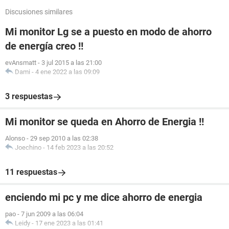
Discusiones similares
Mi monitor Lg se a puesto en modo de ahorro
de energía creo !!
evAnsmatt
-
3 jul 2015 a las 21:00
Dami
-
4 ene 2022 a las 09:09
3 respuestas
Mi monitor se queda en Ahorro de Energia !!
Alonso
-
29 sep 2010 a las 02:38
Joechino
-
14 feb 2023 a las 20:52
11 respuestas
enciendo mi pc y me dice ahorro de energia
pao
-
7 jun 2009 a las 06:04
Leidy
-
17 ene 2023 a las 01:41