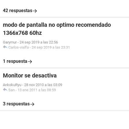
42 respuestas
modo de pantalla no optimo recomendado
1366x768 60hz
Garymur
-
24 sep 2019 a las 22:56
Carlos-vialfa
-
24 sep 2019 a las 23:31
1 respuesta
Monitor se desactiva
AnkokuRyu
-
28 nov 2010 a las 03:09
San
-
13 ene 2011 a las 08:59
3 respuestas