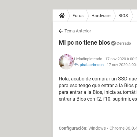
Foros
Hardware
BIOS
Tema Anterior
Mi pc no tiene bios
Cerrado
Heladinplateado
- 17 nov 2020 à 00:
piratacrimson
-
17 nov 2020 à 00
Hola, acabo de comprar un SSD nuevo
para eso tengo que entrar a la Bios
para entrar a la Bios, inicia autom
entrar a Bios con f2, f10, suprimir, es
Configuración:
Windows / Chrome 86.0.