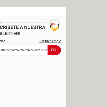
SCRÍBETE A NUESTRA
SLETTER!
cias
Ver un ejemplo