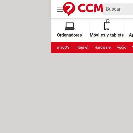
Ordenadores
Móviles y tablets
Ap
macOS
Internet
Hardware
Audio