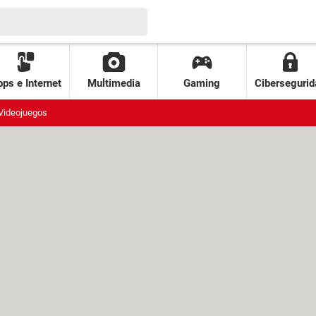
ps e Internet
Multimedia
Gaming
Cibersegurid
Videojuegos