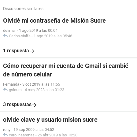
Discusiones similares
Olvidé mi contraseña de Misión Sucre
delimar
-
1 ago 2019 a las 00:04
Carlos-vialfa
-
1 ago 2019 a las 05:46
1 respuesta
Cómo recuperar mi cuenta de Gmail si cambié
de número celular
Fernanda
-
3 oct 2019 a las 11:55
gslaura
-
4 may 2023 a las 01:23
3 respuestas
olvide clave y usuario mision sucre
reny
-
19 sep 2009 a las 04:52
carolinaarenas
-
26 abr 2019 a las 13:28