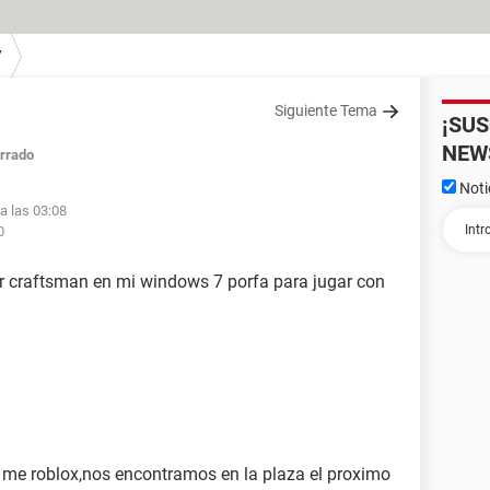
7
Siguiente Tema
¡SU
NEW
rrado
Noti
a las 03:08
0
ar craftsman en mi windows 7 porfa para jugar con
me roblox,nos encontramos en la plaza el proximo