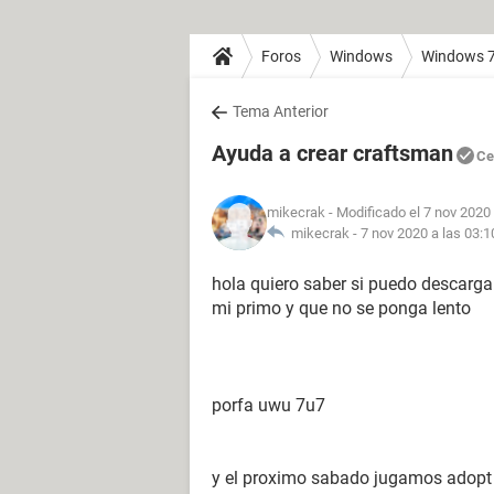
Foros
Windows
Windows 
Tema Anterior
Ayuda a crear craftsman
Ce
mikecrak
- Modificado el 7 nov 2020 
mikecrak -
7 nov 2020 a las 03:1
hola quiero saber si puedo descarg
mi primo y que no se ponga lento
porfa uwu 7u7
y el proximo sabado jugamos adopt 