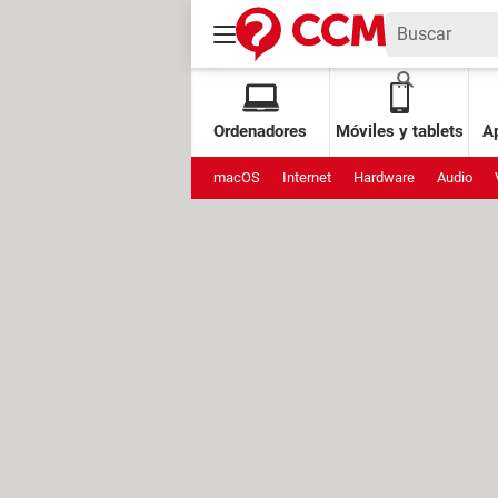
Ordenadores
Móviles y tablets
Ap
macOS
Internet
Hardware
Audio