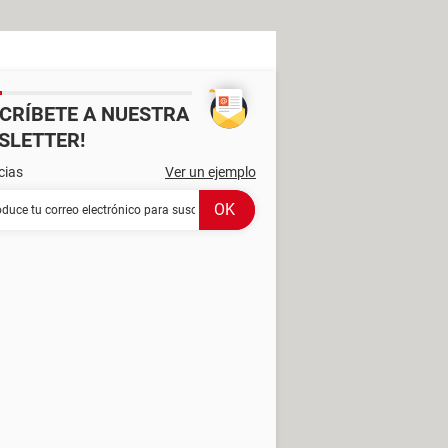
SCRÍBETE A NUESTRA
SLETTER!
cias
Ver un ejemplo