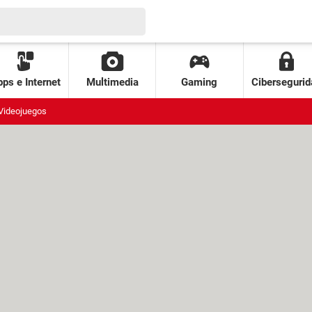
ps e Internet
Multimedia
Gaming
Cibersegurid
Videojuegos