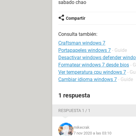
sabado chao
Compartir
Consulta también:
Craftsman windows 7
Portapapeles windows 7
- Guide
Desactivar windows defender wind
Formatear windows 7 desde bios
- 
Ver temperatura cpu windows 7
- Gu
Cambiar idioma windows 7
- Guide
1 respuesta
RESPUESTA 1 / 1
mikecrak
7 nov 2020 a las 03:10