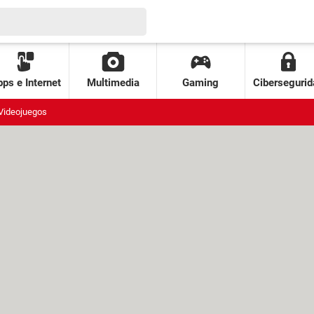
ps e Internet
Multimedia
Gaming
Cibersegurid
Videojuegos