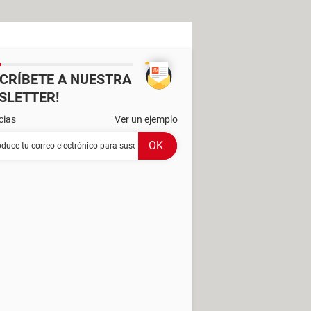
SCRÍBETE A NUESTRA
SLETTER!
cias
Ver un ejemplo