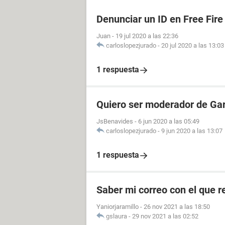
Denunciar un ID en Free Fire
Juan
-
19 jul 2020 a las 22:36
carloslopezjurado
-
20 jul 2020 a las 13:03
1 respuesta
Quiero ser moderador de Gar
JsBenavides
-
6 jun 2020 a las 05:49
carloslopezjurado
-
9 jun 2020 a las 13:07
1 respuesta
Saber mi correo con el que re
Yaniorjaramillo
-
26 nov 2021 a las 18:50
gslaura
-
29 nov 2021 a las 02:52