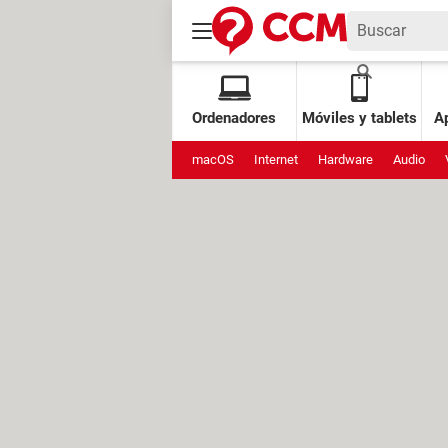
Ordenadores
Móviles y tablets
Ap
macOS
Internet
Hardware
Audio