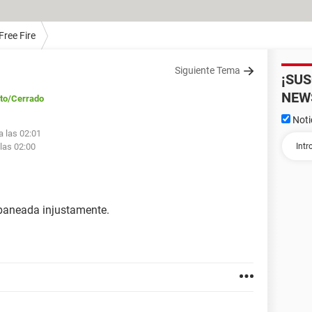
Free Fire
Siguiente Tema
¡SU
NEW
to
/Cerrado
Noti
a las 02:01
 las 02:00
 baneada injustamente.