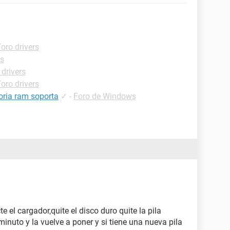
oro drivers
rs
 drivers
oro drivers
ria ram soporta
✓
-
Foro de Windows
e el cargador,quite el disco duro quite la pila
inuto y la vuelve a poner y si tiene una nueva pila