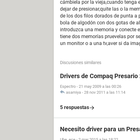
cámbiela por la vieja,cuando tenga 
dejar de presionar,quite las o la me
de los dos filos dorados de punta a
bola de algodón con dos gotas de al
introduzca una memoria y conecte el 
tiene dos memorías pruevelas por se
un monitor o a una tv,aver si da i
Discusiones similares
Drivers de Compaq Presario
Espectro
-
21 may 2009 a las 00:26
asamiya
-
28 nov 2011 a las 11:14
5 respuestas
Necesito driver para un Pre
Ube_ece
-
2 mar 2015 a las 18:22