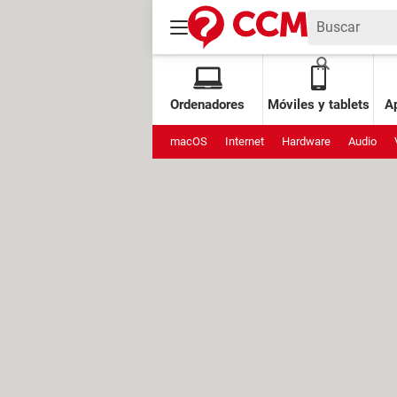
Ordenadores
Móviles y tablets
Ap
macOS
Internet
Hardware
Audio