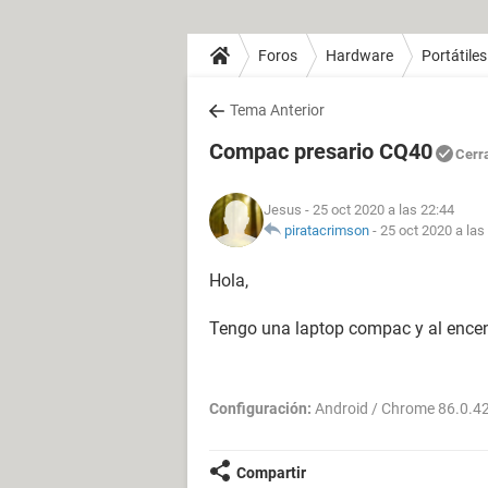
Foros
Hardware
Portátiles
Tema Anterior
Compac presario CQ40
Cerr
Jesus
- 25 oct 2020 a las 22:44
piratacrimson
-
25 oct 2020 a las
Hola,
Tengo una laptop compac y al encen
Configuración:
Android / Chrome 86.0.4
Compartir