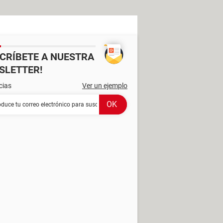
SCRÍBETE A NUESTRA
SLETTER!
cias
Ver un ejemplo