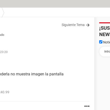
Siguiente Tema
¡SU
NEW
ado
Noti
 23:20
derla no muestra imagen la pantalla
240.99