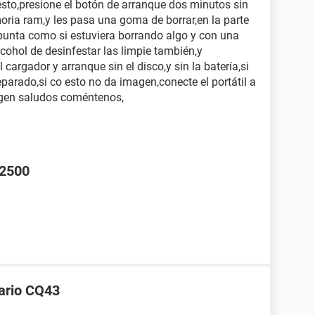
esto,presione el botón de arranque dos minutos sin
moria ram,y les pasa una goma de borrar,en la parte
 punta como si estuviera borrando algo y con una
cohol de desinfestar las limpie también,y
cargador y arranque sin el disco,y sin la batería,si
parado,si co esto no da imagen,conecte el portátil a
magen saludos coméntenos,
 2500
sario CQ43