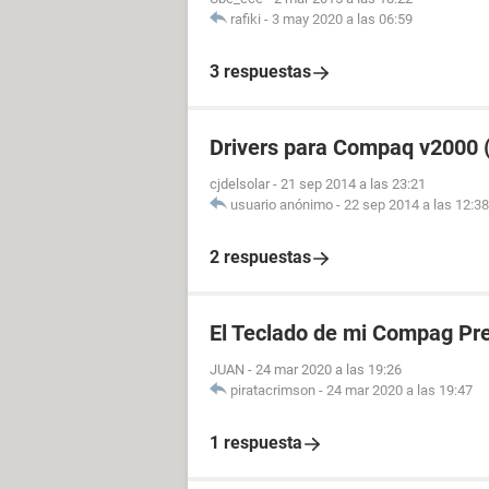
rafiki
-
3 may 2020 a las 06:59
3 respuestas
Drivers para Compaq v2000 
cjdelsolar
-
21 sep 2014 a las 23:21
usuario anónimo
-
22 sep 2014 a las 12:38
2 respuestas
El Teclado de mi Compag Pre
JUAN
-
24 mar 2020 a las 19:26
piratacrimson
-
24 mar 2020 a las 19:47
1 respuesta