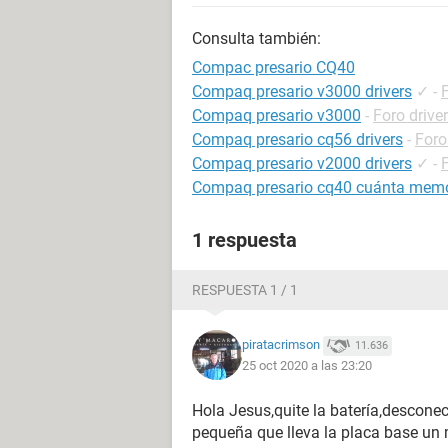
Consulta también:
Compac presario CQ40
Compaq presario v3000 drivers
✓
-
F
Compaq presario v3000
-
Foro drive
Compaq presario cq56 drivers
-
Foro
Compaq presario v2000 drivers
✓
-
F
Compaq presario cq40 cuánta memo
1 respuesta
RESPUESTA 1 / 1
piratacrimson
11.636
25 oct 2020 a las 23:20
Hola Jesus,quite la batería,desconect
pequeña que lleva la placa base un m