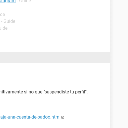
nstagram
- Guide
ide
- Guide
uide
itivamente si no que "suspendiste tu perfil".
baja-una-cuenta-de-badoo.html