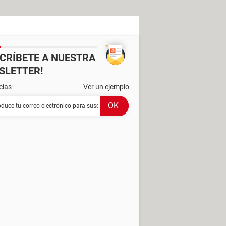
SCRÍBETE A NUESTRA
SLETTER!
cias
Ver un ejemplo