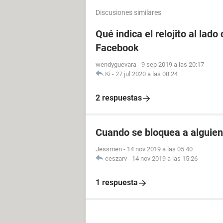
Discusiones similares
Qué indica el relojito al lad
Facebook
wendyguevara
-
9 sep 2019 a las 20:17
Ki
-
27 jul 2020 a las 08:24
2 respuestas
Cuando se bloquea a alguien
Jessmen
-
14 nov 2019 a las 05:40
ceszarv
-
14 nov 2019 a las 15:26
1 respuesta