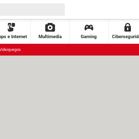
ps e Internet
Multimedia
Gaming
Cibersegurid
Videojuegos