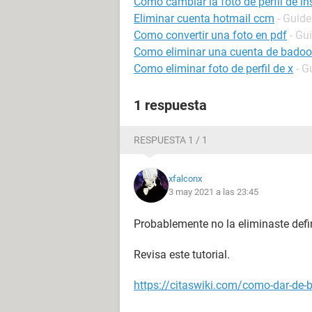
Cómo cambiar la foto de perfil de i
Eliminar cuenta hotmail ccm
- Guide
Como convertir una foto en pdf
- Gu
Como eliminar una cuenta de badoo
Como eliminar foto de perfil de x
- G
1 respuesta
RESPUESTA 1 / 1
xfalconx
3 may 2021 a las 23:45
Probablemente no la eliminaste defin
Revisa este tutorial.
https://citaswiki.com/como-dar-de-