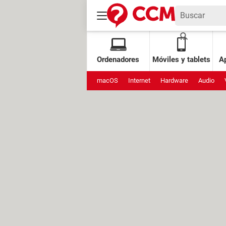
Ordenadores
Móviles y tablets
Ap
macOS
Internet
Hardware
Audio