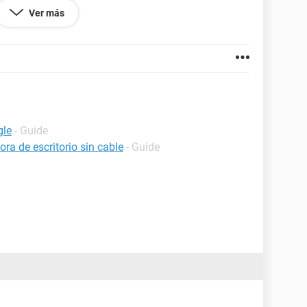
Ver más
147.105
gle
- Guide
a de escritorio sin cable
- Guide