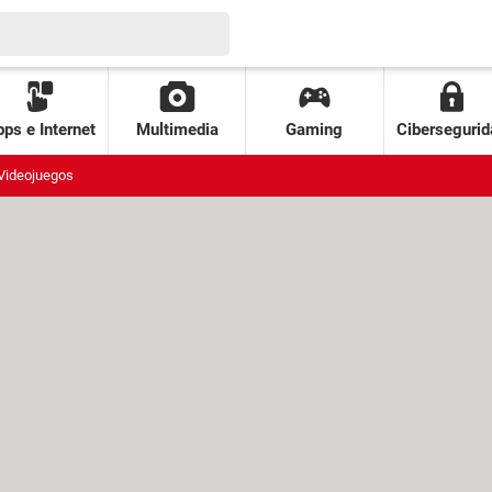
ps e Internet
Multimedia
Gaming
Cibersegurid
Videojuegos