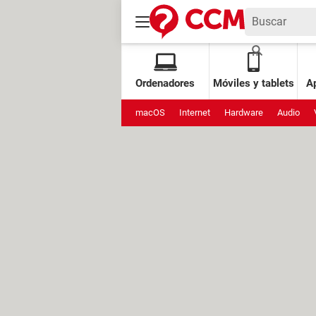
Ordenadores
Móviles y tablets
Ap
macOS
Internet
Hardware
Audio