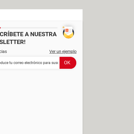
SCRÍBETE A NUESTRA
SLETTER!
cias
Ver un ejemplo