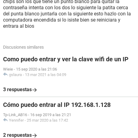
chips son los que tiene un punto blanco para quitar la
contraseña intenta con los dos lo siguiente la patita cerca
del punta blanco juntarla con la siguiente esto hazlo con la
computadora encendida si lo isiste bien se reiniciara y
entrara al bios
Discusiones similares
Como puedo entrar y ver la clave wifi de un IP
Wieie
-
15 sep 2020 a las 21:06
gslaura
-
13 mar 2021 a las 04:09
3 respuestas
Cómo puedo entrar al IP 192.168.1.128
Tp-Link_AB16
-
16 sep 2019 a las 21:21
Yennifer
-
25 mar 2020 a las 17:42
2 respuestas