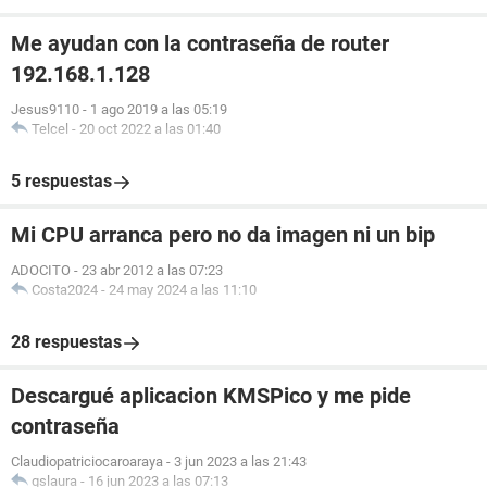
Me ayudan con la contraseña de router
192.168.1.128
Jesus9110
-
1 ago 2019 a las 05:19
Telcel
-
20 oct 2022 a las 01:40
5 respuestas
Mi CPU arranca pero no da imagen ni un bip
ADOCITO
-
23 abr 2012 a las 07:23
Costa2024
-
24 may 2024 a las 11:10
28 respuestas
Descargué aplicacion KMSPico y me pide
contraseña
Claudiopatriciocaroaraya
-
3 jun 2023 a las 21:43
gslaura
-
16 jun 2023 a las 07:13