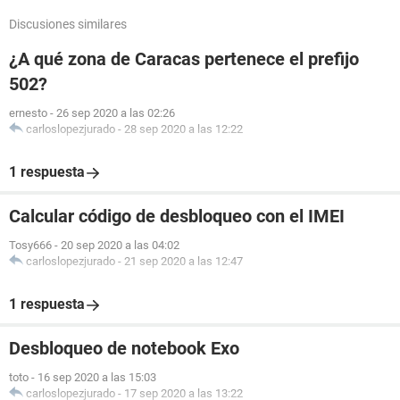
Discusiones similares
¿A qué zona de Caracas pertenece el prefijo
502?
ernesto
-
26 sep 2020 a las 02:26
carloslopezjurado
-
28 sep 2020 a las 12:22
1 respuesta
Calcular código de desbloqueo con el IMEI
Tosy666
-
20 sep 2020 a las 04:02
carloslopezjurado
-
21 sep 2020 a las 12:47
1 respuesta
Desbloqueo de notebook Exo
toto
-
16 sep 2020 a las 15:03
carloslopezjurado
-
17 sep 2020 a las 13:22