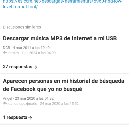
https://es.ccm.net/descargas/herramientas/5960-hdd-low-
level-format-tool/
Discusiones similares
Descargar música MP3 de Internet a mi USB
DCB
-
4 mar 2011 a las 19:40
ramiro
-
1 jul 2024 a las 04:00
37 respuestas
Aparecen personas en mi historial de búsqueda
de Facebook que yo no busqué
Angel
-
23 mar 2020 a las 01:32
carloslopezjurado
-
24 mar 2020 a las 15:52
1 respuesta