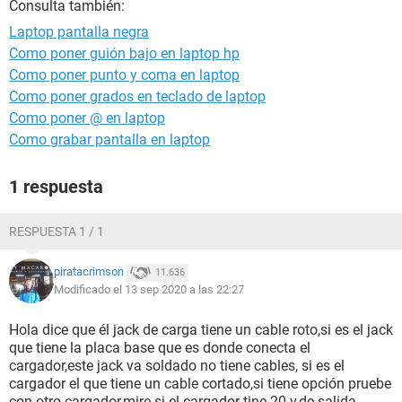
Consulta también:
Laptop pantalla negra
Como poner guión bajo en laptop hp
Como poner punto y coma en laptop
Como poner grados en teclado de laptop
Como poner @ en laptop
Como grabar pantalla en laptop
1 respuesta
RESPUESTA 1 / 1
piratacrimson
11.636
Modificado el 13 sep 2020 a las 22:27
Hola dice que él jack de carga tiene un cable roto,si es el jack
que tiene la placa base que es donde conecta el
cargador,este jack va soldado no tiene cables, si es el
cargador el que tiene un cable cortado,si tiene opción pruebe
con otro cargador,mire si el cargador tine 20 v,de salida