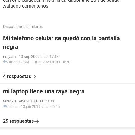
,saludos coméntenos
Discusiones similares
Mi teléfono celular se quedó con la pantalla
negra
neryam
-
10 sep 2009 a las 17:14
AndreaCCM
-
1 mar 2020 a las 10:20
4 respuestas
mi laptop tiene una raya negra
terer
-
31 ene 2010 a las 20:04
iliana
-
13 jun 2019 a las 06:45
29 respuestas