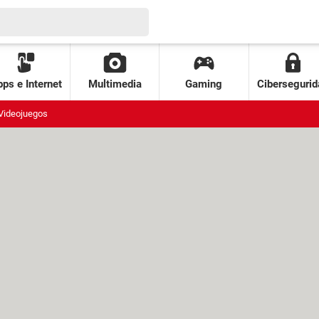
ps e Internet
Multimedia
Gaming
Cibersegurid
Videojuegos