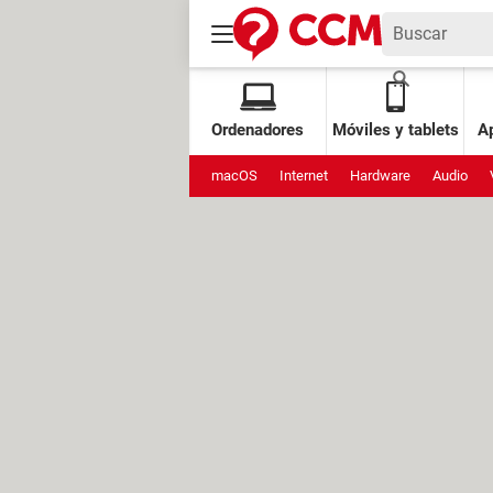
Ordenadores
Móviles y tablets
Ap
macOS
Internet
Hardware
Audio