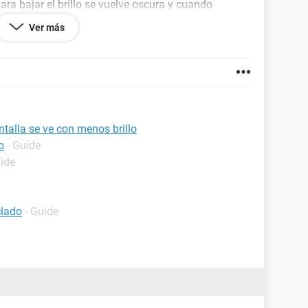
ara bajar el brillo se vuelve oscura y cuando
opaco y si presiono para bajar se vuelve a poner
Ver más
e aver presionado una tecla incorrecta que hizo
er estado por el lado derecho del teclado como por
a, a la izquierda". espero me puedan ayudar
talla se ve con menos brillo
.51
o
- Guide
uide
clado
- Guide