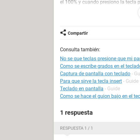
el 100% y cuando presiono la tecla p
presiono la de subir vuelve al color 
como negra. Creo que el problema fu
esto, las que presione pudieron hab 
las teclas "subir, bajar, a la derech
Compartir
Consulta también:
No se que teclas presione que mi pan
Configuración:
Windows / Edge 85.0.564
Como se escribe grados en el teclad
Captura de pantalla con teclado
- G
Para que sirve la tecla insert
- Guide
Teclado en pantalla
- Guide
Como se hace el guion bajo en el te
1 respuesta
RESPUESTA 1 / 1