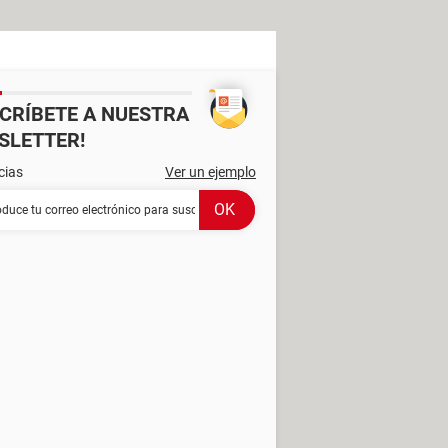
SCRÍBETE A NUESTRA
SLETTER!
cias
Ver un ejemplo