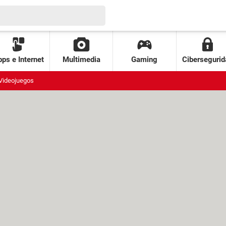
ps e Internet
Multimedia
Gaming
Cibersegurid
Videojuegos