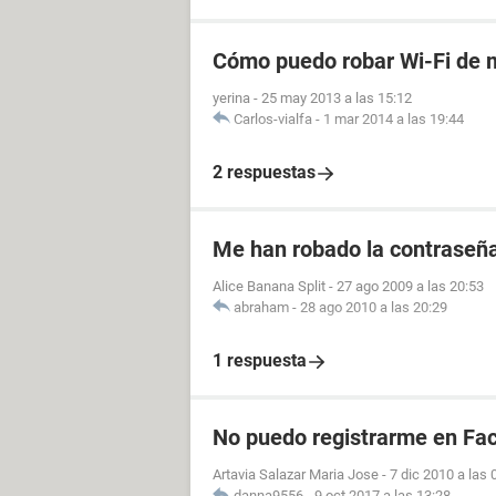
Cómo puedo robar Wi-Fi de 
yerina
-
25 may 2013 a las 15:12
Carlos-vialfa
-
1 mar 2014 a las 19:44
2 respuestas
Me han robado la contraseña
Alice Banana Split
-
27 ago 2009 a las 20:53
abraham
-
28 ago 2010 a las 20:29
1 respuesta
No puedo registrarme en Fa
Artavia Salazar Maria Jose
-
7 dic 2010 a las 
danna9556
-
9 oct 2017 a las 13:28