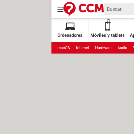
Ordenadores
Móviles y tablets
Ap
macOS
Internet
Hardware
Audio