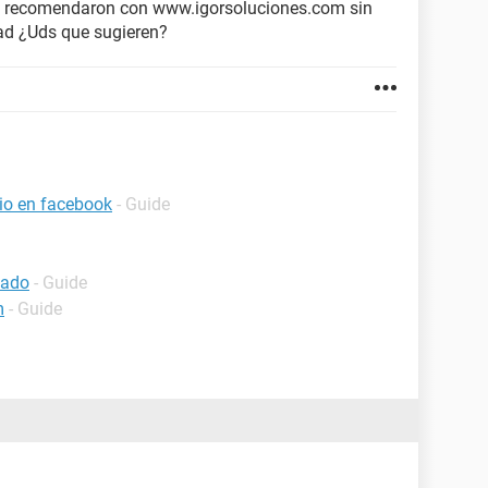
me recomendaron con www.igorsoluciones.com sin
ad ¿Uds que sugieren?
io en facebook
- Guide
bado
- Guide
m
- Guide