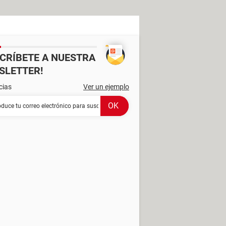
SCRÍBETE A NUESTRA
SLETTER!
cias
Ver un ejemplo