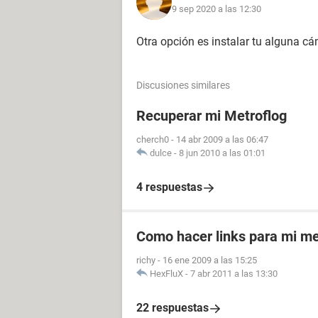
9 sep 2020 a las 12:30
Otra opción es instalar tu alguna cá
Discusiones similares
Recuperar mi Metroflog
cherch0
-
14 abr 2009 a las 06:47
dulce
-
8 jun 2010 a las 01:01
4 respuestas
Como hacer links para mi me
richy
-
16 ene 2009 a las 15:25
HexFluX
-
7 abr 2011 a las 13:30
22 respuestas