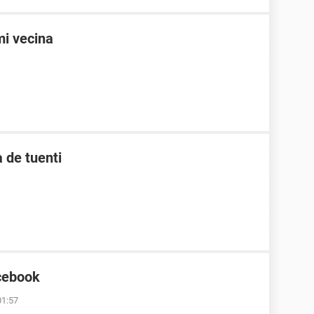
mi vecina
 de tuenti
cebook
01:57