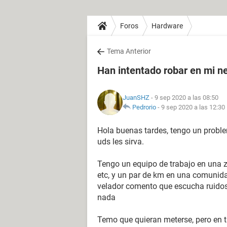
Foros
Hardware
Tema Anterior
Han intentado robar en mi n
JuanSHZ
- 9 sep 2020 a las 08:50
Pedrorio
-
9 sep 2020 a las 12:30
Hola buenas tardes, tengo un probl
uds les sirva.
Tengo un equipo de trabajo en una zo
etc, y un par de km en una comunida
velador comento que escucha ruidos
nada
Temo que quieran meterse, pero en 