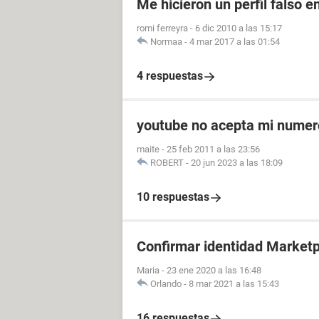
Me hicieron un perfil falso 
romi ferreyra
-
6 dic 2010 a las 15:17
Normaa
-
4 mar 2017 a las 01:54
4 respuestas
youtube no acepta mi numer
maite
-
25 feb 2011 a las 23:56
ROBERT
-
20 jun 2023 a las 18:09
10 respuestas
Confirmar identidad Market
Maria
-
23 ene 2020 a las 16:48
Orlando
-
8 mar 2021 a las 15:43
16 respuestas