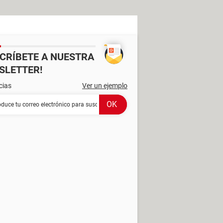
SCRÍBETE A NUESTRA
SLETTER!
cias
Ver un ejemplo