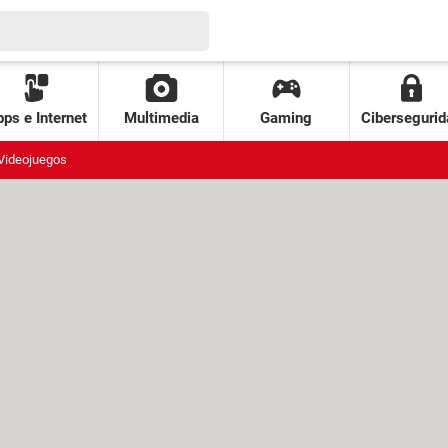
ps e Internet
Multimedia
Gaming
Cibersegurid
Videojuegos