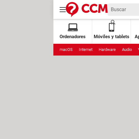
Ordenadores
Móviles y tablets
Ap
macOS
Internet
Hardware
Audio