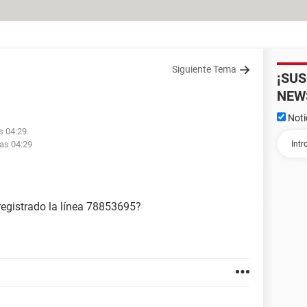
Siguiente Tema
¡SU
NEW
Noti
s 04:29
las 04:29
registrado la línea 78853695?