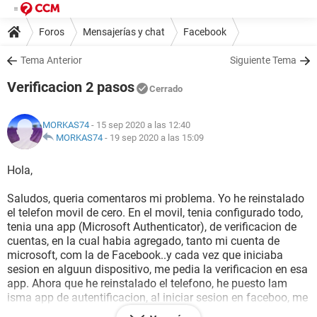
Foros
Mensajerías y chat
Facebook
Tema Anterior
Siguiente Tema
Verificacion 2 pasos
Cerrado
MORKAS74
- 15 sep 2020 a las 12:40
MORKAS74
-
19 sep 2020 a las 15:09
Hola,
Saludos, queria comentaros mi problema. Yo he reinstalado
el telefon movil de cero. En el movil, tenia configurado todo,
tenia una app (Microsoft Authenticator), de verificacion de
cuentas, en la cual habia agregado, tanto mi cuenta de
microsoft, com la de Facebook..y cada vez que iniciaba
sesion en alguun dispositivo, me pedia la verificacion en esa
app. Ahora que he reinstalado el telefono, he puesto lam
isma app de autentificacion, al iniciar sesion en faceboo, me
pide un codigo de 6 cifras..como normalmente, y en la app