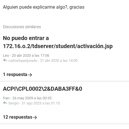
posibilidad de entrar a Facebook..a traves de instagram? he
visto algun video pero tienen tiempo, y esas opciones que
Alguien puede explicarme algo?, gracias
veo no las hay ahora...gracias
Discusiones similares
No puedo entrar a
Configuración:
Windows / Edge 85.0.564.51
172.16.o.2/tdserver/student/activación.jsp
Leo
-
20 abr 2020 a las 17:06
carloslopezjurado
-
21 abr 2020 a las 14:09
1 respuesta
ACPI\CPL0002\2&DABA3FF&0
fran
-
26 may 2009 a las 00:35
Sergio
-
31 ago 2023 a las 01:10
12 respuestas