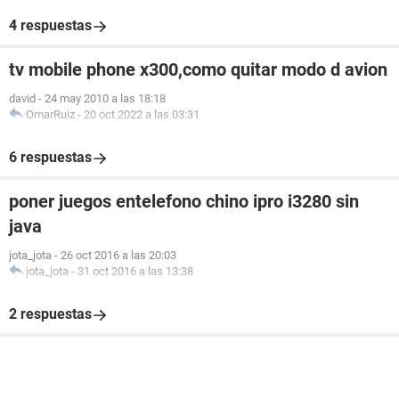
4 respuestas
tv mobile phone x300,como quitar modo d avion
david
-
24 may 2010 a las 18:18
OmarRuiz
-
20 oct 2022 a las 03:31
6 respuestas
poner juegos entelefono chino ipro i3280 sin
java
jota_jota
-
26 oct 2016 a las 20:03
jota_jota
-
31 oct 2016 a las 13:38
2 respuestas