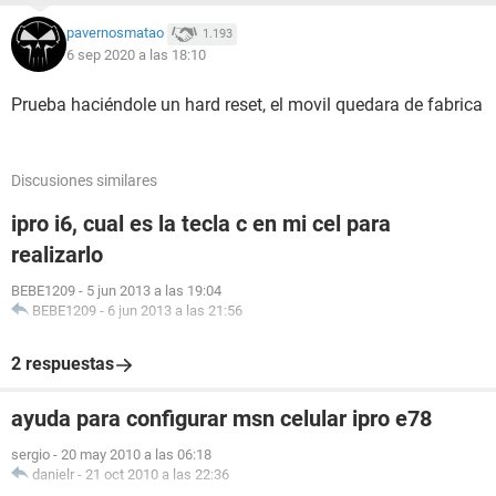
pavernosmatao
1.193
6 sep 2020 a las 18:10
Prueba haciéndole un hard reset, el movil quedara de fabrica
Discusiones similares
ipro i6, cual es la tecla c en mi cel para
realizarlo
BEBE1209
-
5 jun 2013 a las 19:04
BEBE1209
-
6 jun 2013 a las 21:56
2 respuestas
ayuda para configurar msn celular ipro e78
sergio
-
20 may 2010 a las 06:18
danielr
-
21 oct 2010 a las 22:36