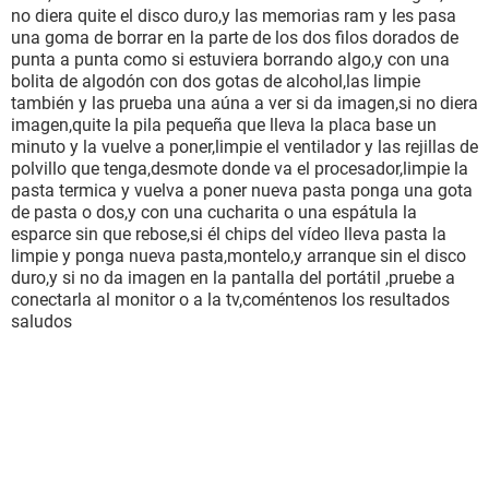
no diera quite el disco duro,y las memorias ram y les pasa
una goma de borrar en la parte de los dos filos dorados de
punta a punta como si estuviera borrando algo,y con una
bolita de algodón con dos gotas de alcohol,las limpie
también y las prueba una aúna a ver si da imagen,si no diera
imagen,quite la pila pequeña que lleva la placa base un
minuto y la vuelve a poner,limpie el ventilador y las rejillas de
polvillo que tenga,desmote donde va el procesador,limpie la
pasta termica y vuelva a poner nueva pasta ponga una gota
de pasta o dos,y con una cucharita o una espátula la
esparce sin que rebose,si él chips del vídeo lleva pasta la
limpie y ponga nueva pasta,montelo,y arranque sin el disco
duro,y si no da imagen en la pantalla del portátil ,pruebe a
conectarla al monitor o a la tv,coméntenos los resultados
saludos