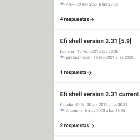
Alex
-
30 nov 2021 a las 23:36
4 respuestas
Efi shell version 2.31 [5.9]
Luciana
-
15 feb 2021 a las 20:06
piratacrimson
-
15 feb 2021 a las 23:20
1 respuesta
Efi shell version 2.31 curren
Claudia_4506
-
30 abr 2019 a las 00:31
Anonimo
-
6 may 2020 a las 18:35
2 respuestas