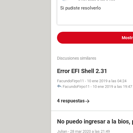
Si pudiste resolverlo
Mostr
Discusiones similares
Error EFI Shell 2.31
FacundoFirpo11
-
10 ene 2019 a las 04:24
FacundoFirpo11
-
10 ene 2019 a las 19:47
4 respuestas
No puedo ingresar a la bios,
Julian
-
28 mar 2020 a las 21:49