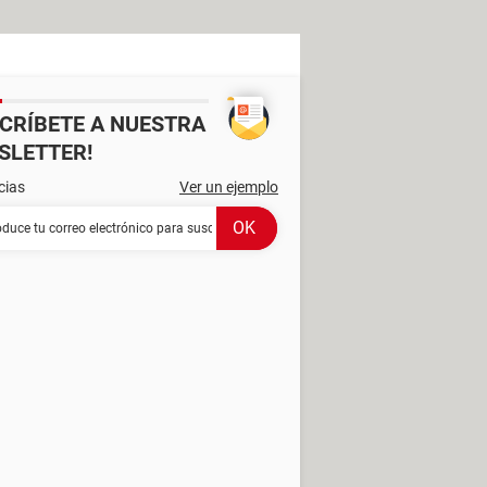
SCRÍBETE A NUESTRA
SLETTER!
cias
Ver un ejemplo