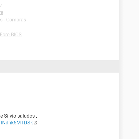
e
re
s - Compras
Foro BIOS
e Silvio saludos ,
v=tNdnk5MTDSk