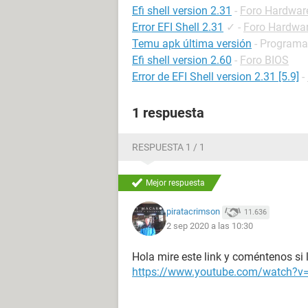
Efi shell version 2.31
-
Foro Hardwar
Error EFI Shell 2.31
✓
-
Foro Hardwa
Temu apk última versión
- Programa
Efi shell version 2.60
-
Foro BIOS
Error de EFI Shell version 2.31 [5.9]
-
1 respuesta
RESPUESTA 1 / 1
Mejor respuesta
piratacrimson
11.636
2 sep 2020 a las 10:30
Hola mire este link y coméntenos si l
https://www.youtube.com/watch?