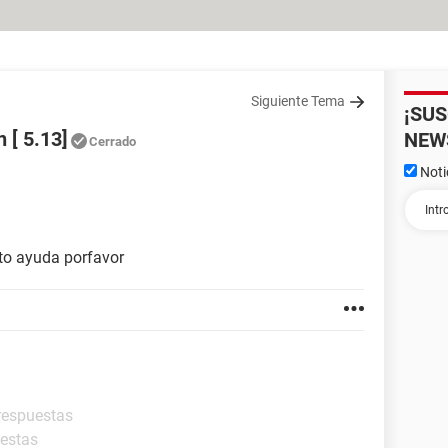
Siguiente Tema
¡SU
n [ 5.13]
NEW
Cerrado
Noti
to ayuda porfavor
 respuestas
uestas