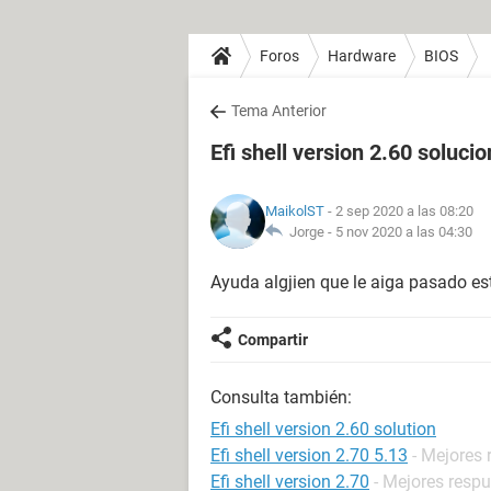
Foros
Hardware
BIOS
Tema Anterior
Efi shell version 2.60 solucio
MaikolST
- 2 sep 2020 a las 08:20
Jorge -
5 nov 2020 a las 04:30
Ayuda algjien que le aiga pasado es
Compartir
Consulta también:
Efi shell version 2.60 solution
Efi shell version 2.70 5.13
- Mejores
Efi shell version 2.70
- Mejores resp