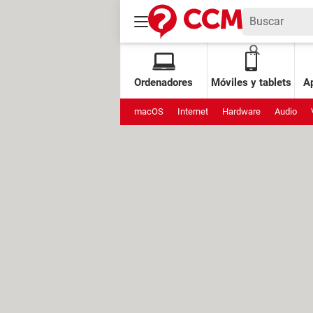
Ordenadores
Móviles y tablets
Ap
macOS
Internet
Hardware
Audio