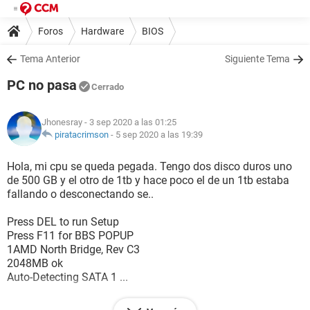
Foros
Hardware
BIOS
Tema Anterior
Siguiente Tema
PC no pasa
Cerrado
Jhonesray
- 3 sep 2020 a las 01:25
piratacrimson
-
5 sep 2020 a las 19:39
Hola, mi cpu se queda pegada. Tengo dos disco duros uno
de 500 GB y el otro de 1tb y hace poco el de un 1tb estaba
fallando o desconectando se..
Press DEL to run Setup
Press F11 for BBS POPUP
1AMD North Bridge, Rev C3
2048MB ok
Auto-Detecting SATA 1 ...
Y de hay no pasa... solo cuando desconecto el disco duro