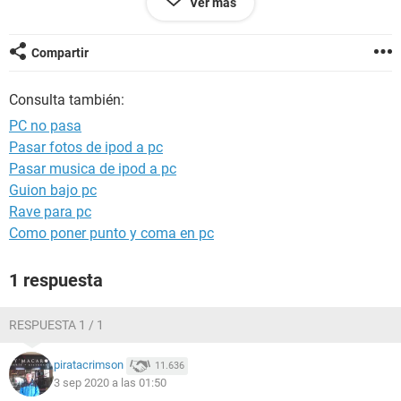
Ver más
extra de 1tb recién carga Windows
Ayudaaaa
Compartir
Consulta también:
PC no pasa
Pasar fotos de ipod a pc
Pasar musica de ipod a pc
Guion bajo pc
Rave para pc
Como poner punto y coma en pc
1 respuesta
RESPUESTA 1 / 1
piratacrimson
11.636
3 sep 2020 a las 01:50