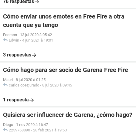
76 respuestas
Cómo enviar unos emotes en Free Fire a otra
cuenta que ya tengo
Ederson
-
13 jul 2020 à 05:42
Edwin
-
4 jun 2021 à 19:01
3 respuestas
Cómo hago para ser socio de Garena Free Fire
Mauri
-
8 jul 2020 à 01:25
carloslopezjurado
-
8 jul 2020 à 09:45
1 respuesta
Quisiera ser influencer de Garena, ¿cómo hago?
Diego
-
1 nov 2020 à 16:47
2259768890
-
28 feb 2021 à 19:50