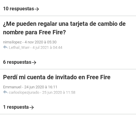
10 respuestas
¿Me pueden regalar una tarjeta de cambio de
nombre para Free Fire?
nimsilopez
-
4 nov 2020 à 05:30
Lethal_Warr
-
4 jul 2021 à 04:44
6 respuestas
Perdí mi cuenta de invitado en Free Fire
Emmanuel
-
24 jun 2020 à 16:11
carloslopezjurado
-
25 jun 2020 à 11:58
1 respuesta