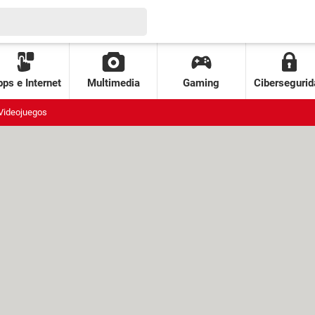
ps e Internet
Multimedia
Gaming
Cibersegurid
Videojuegos