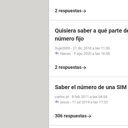
2 respuestas
Quisiera saber a qué parte 
número fijo
Suje2009
-
21 dic 2018 a las 11:30
Nanas
-
9 ago 2020 a las 16:58
2 respuestas
Saber el número de una SIM
carlos pt
-
8 feb 2011 a las 04:54
jesus
-
11 jul 2019 a las 17:33
306 respuestas