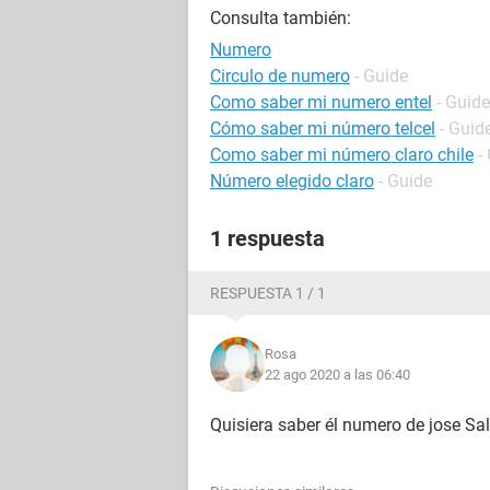
Consulta también:
Numero
Circulo de numero
- Guide
Como saber mi numero entel
- Guide
Cómo saber mi número telcel
- Guid
Como saber mi número claro chile
-
Número elegido claro
- Guide
1 respuesta
RESPUESTA 1 / 1
Rosa
22 ago 2020 a las 06:40
Quisiera saber él numero de jose Sa