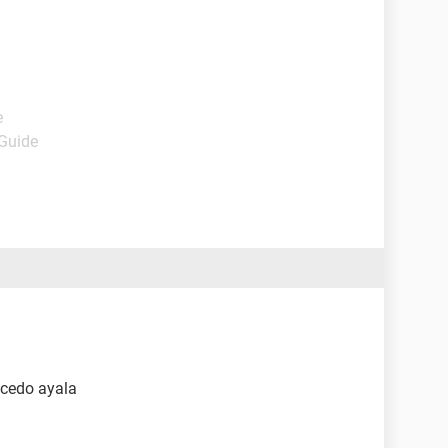
e
 Guide
lcedo ayala