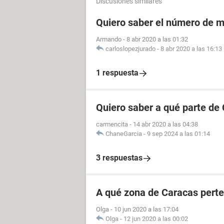
Discusiones similares
Quiero saber el número de m
Armando
-
8 abr 2020 a las 01:32
carloslopezjurado
-
8 abr 2020 a las 16:13
1 respuesta
Quiero saber a qué parte de
carmencita
-
14 abr 2020 a las 04:38
ChaneGarcia
-
9 sep 2024 a las 01:14
3 respuestas
A qué zona de Caracas perte
Olga
-
10 jun 2020 a las 17:04
Olga
-
12 jun 2020 a las 00:02