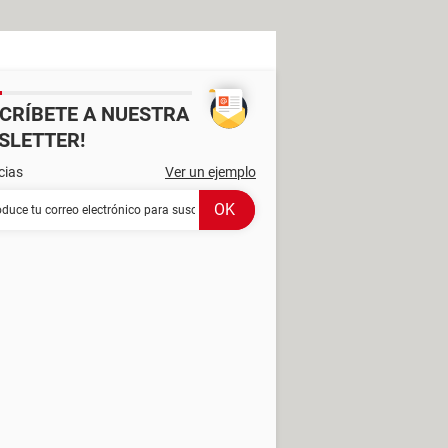
SCRÍBETE A NUESTRA
SLETTER!
cias
Ver un ejemplo