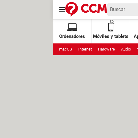
Ordenadores
Móviles y tablets
Ap
macOS
Internet
Hardware
Audio