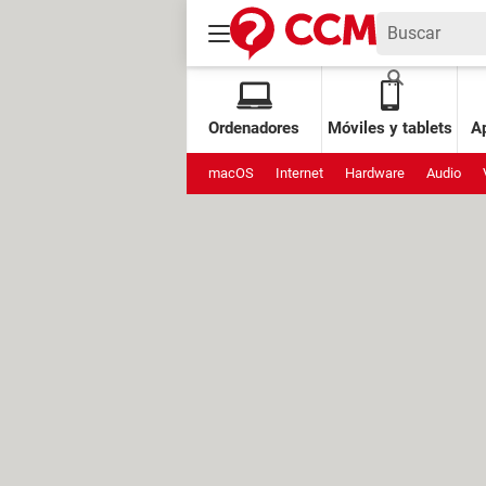
Ordenadores
Móviles y tablets
Ap
macOS
Internet
Hardware
Audio