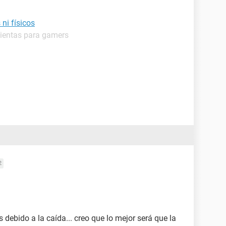
ni físicos
mientas para gamers
2
debido a la caída... creo que lo mejor será que la