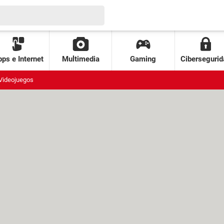
ps e Internet
Multimedia
Gaming
Cibersegurid
Videojuegos