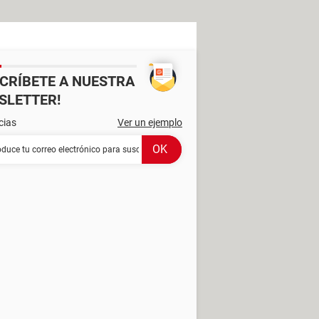
SCRÍBETE A NUESTRA
SLETTER!
cias
Ver un ejemplo