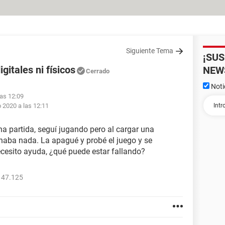
Siguiente Tema
¡SU
gitales ni físicos
NEW
Cerrado
Noti
las 12:09
 2020 a las 12:11
a partida, seguí jugando pero al cargar una
naba nada. La apagué y probé el juego y se
cesito ayuda, ¿qué puede estar fallando?
147.125