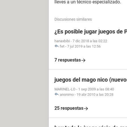
lleves a un técnico especializado.
Discusiones similares
¿Es posible jugar juegos de
hanaxbibi
-
7 dic 2018 a las 02:22
fet
-
7 jul 2019 a las 12:56
7 respuestas
juegos del mago nico (nuevo
MARINEL-LO
-
1 sep 2009 a las 08:40
anonimo
-
19 abr 2010 a las 20:28
25 respuestas