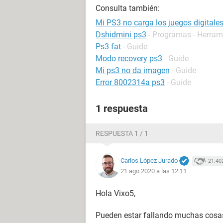
Consulta también:
Mi PS3 no carga los juegos digitales 
Dshidmini ps3
- Programas - Herra
Ps3 fat
- Guide
Modo recovery ps3
- Guide
Mi ps3 no da imagen
- Guide
Error 8002314a ps3
- Guide
1 respuesta
RESPUESTA 1 / 1
Carlos López Jurado
21.40
21 ago 2020 a las 12:11
Hola Vixo5,
Pueden estar fallando muchas cosas 