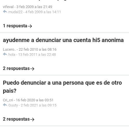
vifeval
-
3 feb 2009 a las 21:49
mudai22
-
4 feb 2009 a las 14:11
1 respuesta
ayudenme a denunciar una cuenta hi5 anonima
Lucero..
-
22 feb 2010 a las 08:16
hola
-
13 feb 2011 a las 22:48
2 respuestas
Puedo denunciar a una persona que es de otro
pais?
Cri_cri
-
16 feb 2020 a las 03:51
Guuty
-
2 feb 2021 a las 09:15
2 respuestas