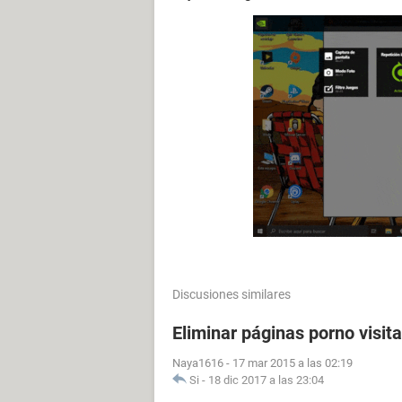
Discusiones similares
Eliminar páginas porno visit
Naya1616
-
17 mar 2015 a las 02:19
Si
-
18 dic 2017 a las 23:04