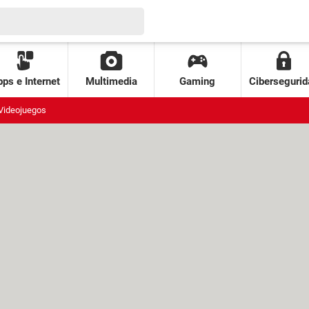
ps e Internet
Multimedia
Gaming
Cibersegurid
Videojuegos