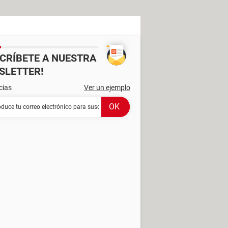
SCRÍBETE A NUESTRA
SLETTER!
cias
Ver un ejemplo