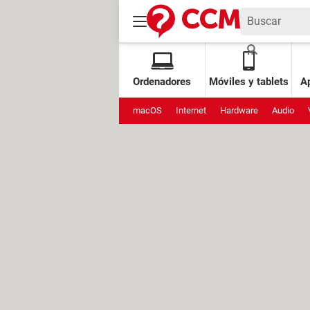
Ordenadores
Móviles y tablets
Ap
macOS
Internet
Hardware
Audio