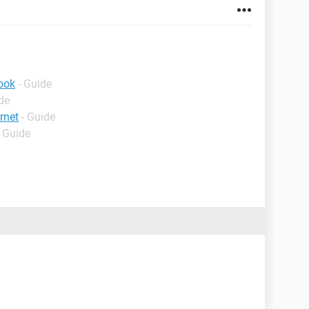
ook
- Guide
de
rnet
- Guide
- Guide