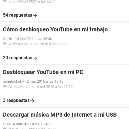
tony
-
14 oct 2021 a las 22:54
54 respuestas
Cómo desbloqueo YouTube en mi trabajo
Guille
-
14 jun 2011 a las 16:30
AndreaCCM
-
18 jul 2020 a las 17:28
20 respuestas
Desbloquear YouTube en mi PC
monitachuky
-
2 mar 2016 a las 13:16
AshleyMelannie
-
6 oct 2016 a las 17:10
3 respuestas
Descargar música MP3 de Internet a mi USB
DCB
-
4 mar 2011 a las 19:40