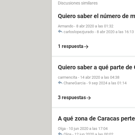
Discusiones similares
Quiero saber el número de m
Armando
-
8 abr 2020 a las 01:32
carloslopezjurado
-
8 abr 2020 a las 16:13
1 respuesta
Quiero saber a qué parte de
carmencita
-
14 abr 2020 a las 04:38
ChaneGarcia
-
9 sep 2024 a las 01:14
3 respuestas
A qué zona de Caracas perte
Olga
-
10 jun 2020 a las 17:04
Olga
-
12 jun 2020 a las 00:02