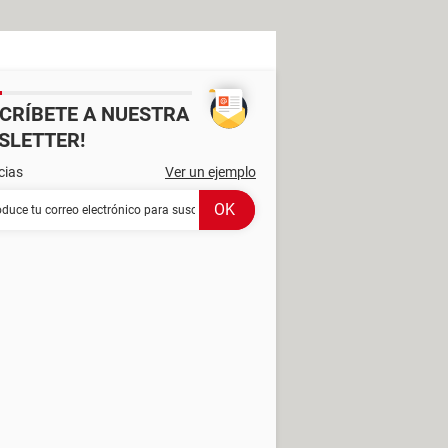
SCRÍBETE A NUESTRA
SLETTER!
cias
Ver un ejemplo