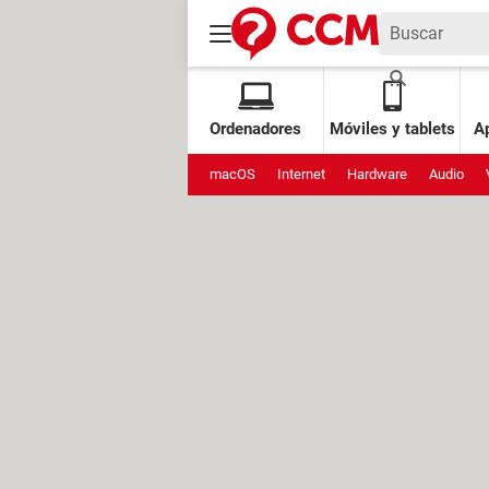
Ordenadores
Móviles y tablets
Ap
macOS
Internet
Hardware
Audio