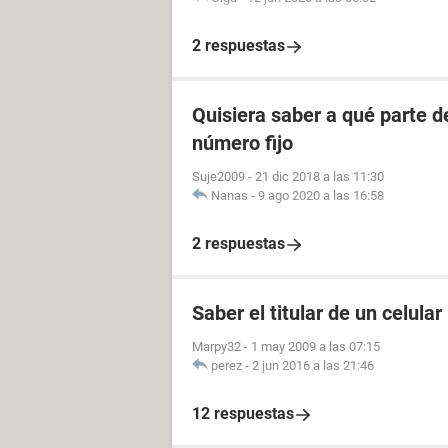
2 respuestas
Quisiera saber a qué parte 
número fijo
Suje2009
-
21 dic 2018 a las 11:30
Nanas
-
9 ago 2020 a las 16:58
2 respuestas
Saber el titular de un celular
Marpy32
-
1 may 2009 a las 07:15
perez
-
2 jun 2016 a las 21:46
12 respuestas