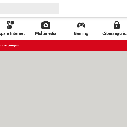
ps e Internet
Multimedia
Gaming
Cibersegurid
Videojuegos