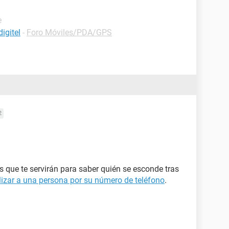
e
igitel
-
Foro Móviles/PDA/GPS
2
os que te servirán para saber quién se esconde tras
izar a una persona por su número de teléfono
.