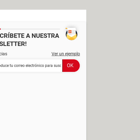
SCRÍBETE A NUESTRA
SLETTER!
cias
Ver un ejemplo