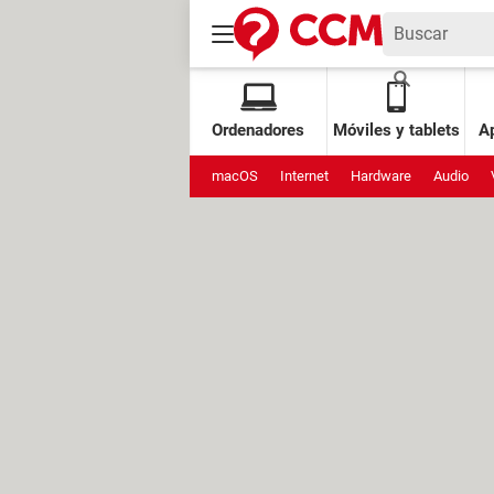
Ordenadores
Móviles y tablets
Ap
macOS
Internet
Hardware
Audio