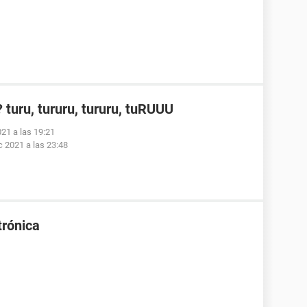
turu, tururu, tururu, tuRUUU
021 a las 19:21
c 2021 a las 23:48
trónica