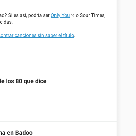
ad? Si es así, podría ser
Only You
o Sour Times,
cidas.
ontrar canciones sin saber el título
.
e los 80 que dice
na en Badoo