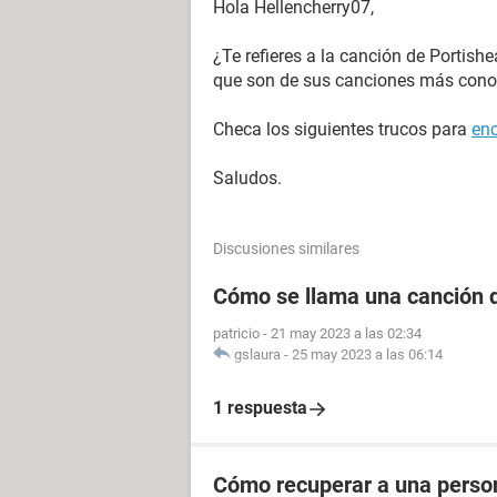
Hola Hellencherry07,
¿Te refieres a la canción de Portishe
que son de sus canciones más cono
Checa los siguientes trucos para
enc
Saludos.
Discusiones similares
Cómo se llama una canción d
patricio
-
21 may 2023 a las 02:34
gslaura
-
25 may 2023 a las 06:14
1 respuesta
Cómo recuperar a una perso