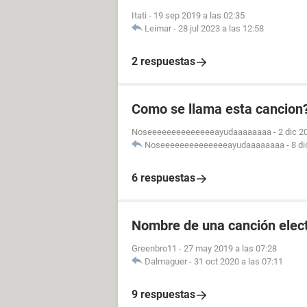
Itati
-
19 sep 2019 a las 02:35
Leimar
-
28 jul 2023 a las 12:58
2 respuestas
Como se llama esta cancion? 
Noseeeeeeeeeeeeeeayudaaaaaaaa
-
2 dic 2
Noseeeeeeeeeeeeeeayudaaaaaaaa
-
8 di
6 respuestas
Nombre de una canción elec
Greenbro11
-
27 may 2019 a las 07:28
Dalmaguer
-
31 oct 2020 a las 07:11
9 respuestas