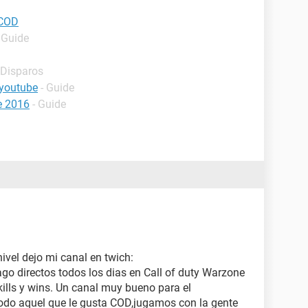
 COD
 Guide
 Disparos
 youtube
- Guide
ce 2016
- Guide
 nivel dejo mi canal en twich:
ago directos todos los dias en Call of duty Warzone
ills y wins. Un canal muy bueno para el
 todo aquel que le gusta COD,jugamos con la gente