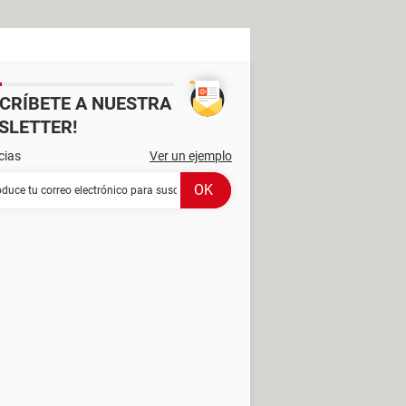
SCRÍBETE A NUESTRA
SLETTER!
cias
Ver un ejemplo