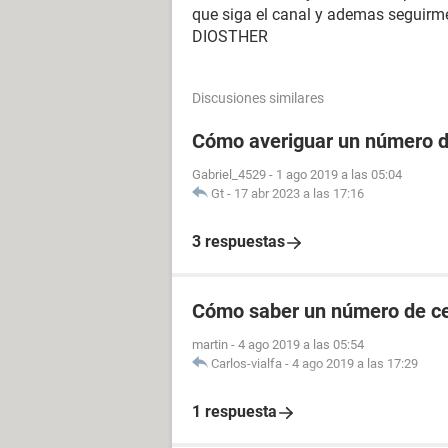
que siga el canal y ademas seguirme
DIOSTHER
Discusiones similares
Cómo averiguar un número de
Gabriel_4529
-
1 ago 2019 a las 05:04
Gt
-
17 abr 2023 a las 17:16
3 respuestas
Cómo saber un número de cel
martin
-
4 ago 2019 a las 05:54
Carlos-vialfa
-
4 ago 2019 a las 17:29
1 respuesta