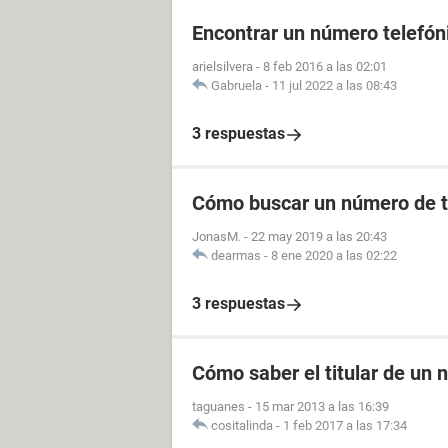
Encontrar un número telefóni
arielsilvera
-
8 feb 2016 a las 02:01
Gabruela
-
11 jul 2022 a las 08:43
3 respuestas
Cómo buscar un número de t
JonasM.
-
22 may 2019 a las 20:43
dearmas
-
8 ene 2020 a las 02:22
3 respuestas
Cómo saber el titular de un
taguanes
-
15 mar 2013 a las 16:39
cositalinda
-
1 feb 2017 a las 17:34