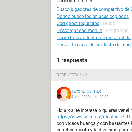
Consulta también:
Busco jugadores de competitivo de
Donde busco los enlaces copiados
-
Cod ghost requisitos
- Guide
Descargar cod mobile
- Programas -
Como buscar dentro de un canal de
Buscar la clave de producto de offi
1 respuesta
RESPUESTA 1 / 1
TwitchDIOSTHER
4 sep 2020 a las 20:03
Hola x si te interesa o quieres ver el
https://www.twitch.tv/diosther
. H
con videos buenos y con bastantes k
entretenimiento y la diversion para