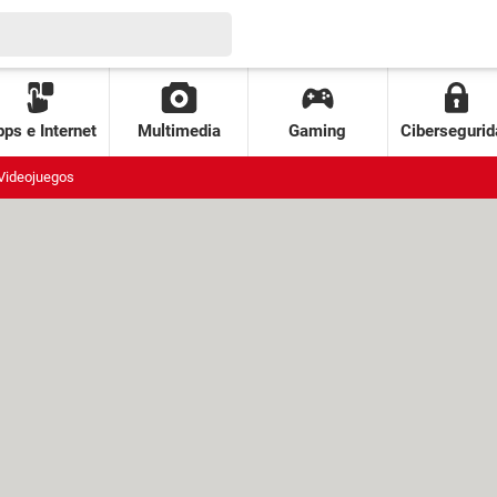
ps e Internet
Multimedia
Gaming
Cibersegurid
Videojuegos