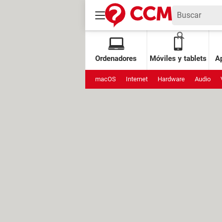
Ordenadores
Móviles y tablets
Ap
macOS
Internet
Hardware
Audio