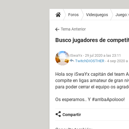
Foros
Videojuegos
Juego:
Tema Anterior
Busco jugadores de competi
ISwaYx
- 29 jul 2020 a las 23:11
TwitchDIOSTHER
-
4 sep 2020 a 
Hola soy iSwaYx capitán del team A
compite en ligas amateur de gran n
para poder cerrar el equipo os agrad
Os esperamos.. Y #arribaApolooo!
Compartir