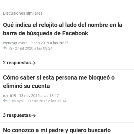
Discusiones similares
Qué indica el relojito al lado del nombre en la
barra de búsqueda de Facebook
wendyguevara
-
9 sep 2019 a las 20:17
Ki
-
27 jul 2020 a las 08:24
2 respuestas
Cómo saber si esta persona me bloqueó o
eliminó su cuenta
rey_619
-
13 nov 2015 a las 13:47
Luis ayol
-
30 ene 2017 a las 15:14
3 respuestas
No conozco a mi padre y quiero buscarlo