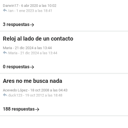
Darwin17
-
6 abr 2020 a las 10:02
Ian
-
1 ene 2023 a las 18:41
3 respuestas
Reloj al lado de un contacto
Maria
-
21 dic 2024 a las 13:44
Maria
-
21 dic 2024 a las 13:44
0 respuestas
Ares no me busca nada
Acevedo López
-
18 oct 2008 a las 04:43
duck123
-
19 oct 2012 a las 18:48
188 respuestas