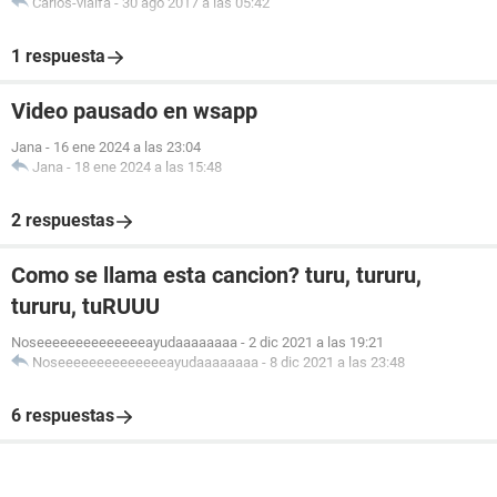
Carlos-vialfa
-
30 ago 2017 a las 05:42
1 respuesta
Video pausado en wsapp
Jana
-
16 ene 2024 a las 23:04
Jana
-
18 ene 2024 a las 15:48
2 respuestas
Como se llama esta cancion? turu, tururu,
tururu, tuRUUU
Noseeeeeeeeeeeeeeayudaaaaaaaa
-
2 dic 2021 a las 19:21
Noseeeeeeeeeeeeeeayudaaaaaaaa
-
8 dic 2021 a las 23:48
6 respuestas