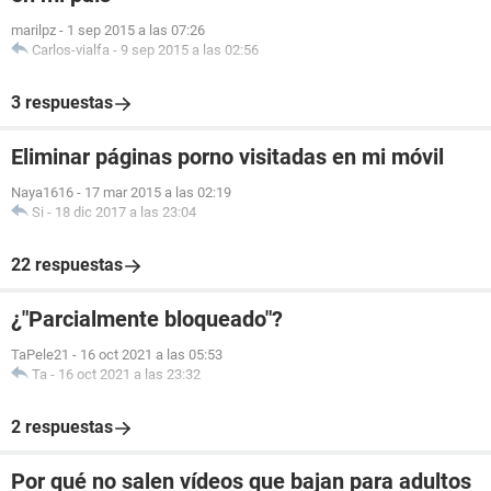
marilpz
-
1 sep 2015 a las 07:26
Carlos-vialfa
-
9 sep 2015 a las 02:56
3 respuestas
Eliminar páginas porno visitadas en mi móvil
Naya1616
-
17 mar 2015 a las 02:19
Si
-
18 dic 2017 a las 23:04
22 respuestas
¿"Parcialmente bloqueado"?
TaPele21
-
16 oct 2021 a las 05:53
Ta
-
16 oct 2021 a las 23:32
2 respuestas
Por qué no salen vídeos que bajan para adultos