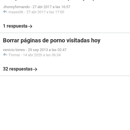
Jhonnyfernando
-
27 abr 2017 a las 16:57
mayestik
-
27 abr 2017 a las 17:00
1 respuesta
Borrar páginas de porno visitadas hoy
venicio torres
-
29 sep 2013 a las 02:47
Tinmar
-
14 abr 2020 a las 06:34
32 respuestas