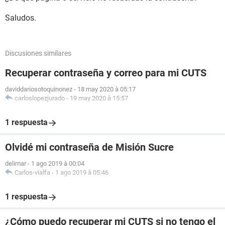
Saludos.
Discusiones similares
Recuperar contraseña y correo para mi CUTS
daviddariosotoquinonez
-
18 may 2020 à 05:17
carloslopezjurado
-
19 may 2020 à 15:57
1 respuesta
Olvidé mi contraseña de Misión Sucre
delimar
-
1 ago 2019 à 00:04
Carlos-vialfa
-
1 ago 2019 à 05:46
1 respuesta
¿Cómo puedo recuperar mi CUTS si no tengo el