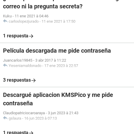
correo ni la pregunta secreta?
Kuku
-
11 ene 2021 à 04:46
carloslopezjurado
-
11 ene 2021 à 17:50
1 respuesta
Película descargada me pide contraseña
Juancarlos19845
-
3 abr 2017 à 11:22
Yeseniamaldonado
-
17 ene 2023 à 22:57
3 respuestas
Descargué aplicacion KMSPico y me pide
contraseña
Claudiopatriciocaroaraya
-
3 jun 2023 à 21:43
gslaura
-
16 jun 2023 à 07:13
1 respuesta