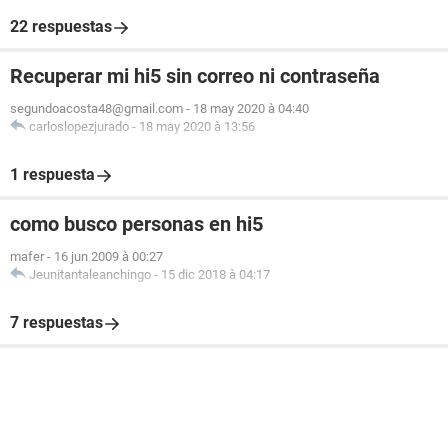
22 respuestas
Recuperar mi hi5 sin correo ni contraseña
segundoacosta48@gmail.com
-
18 may 2020 à 04:40
carloslopezjurado
-
18 may 2020 à 13:56
1 respuesta
como busco personas en hi5
mafer
-
16 jun 2009 à 00:27
Jeunitantaleanchingo
-
15 dic 2018 à 04:17
7 respuestas