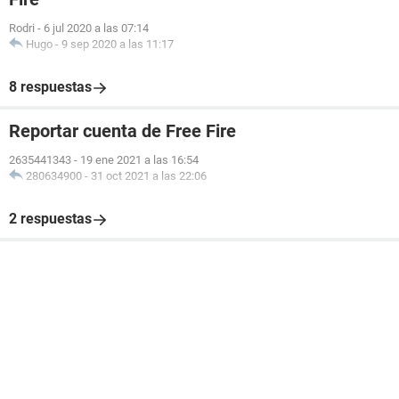
Rodri
-
6 jul 2020 a las 07:14
Hugo
-
9 sep 2020 a las 11:17
8 respuestas
Reportar cuenta de Free Fire
2635441343
-
19 ene 2021 a las 16:54
280634900
-
31 oct 2021 a las 22:06
2 respuestas