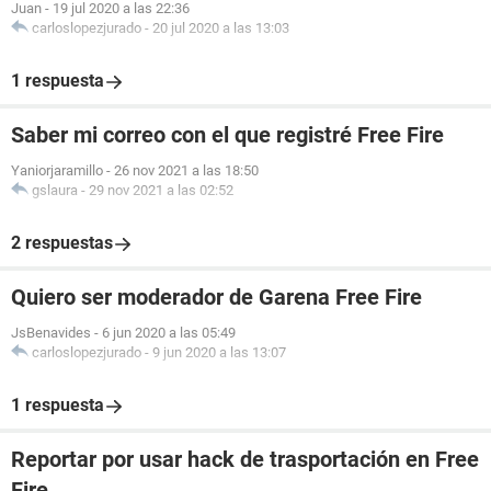
Juan
-
19 jul 2020 a las 22:36
carloslopezjurado
-
20 jul 2020 a las 13:03
1 respuesta
Saber mi correo con el que registré Free Fire
Yaniorjaramillo
-
26 nov 2021 a las 18:50
gslaura
-
29 nov 2021 a las 02:52
2 respuestas
Quiero ser moderador de Garena Free Fire
JsBenavides
-
6 jun 2020 a las 05:49
carloslopezjurado
-
9 jun 2020 a las 13:07
1 respuesta
Reportar por usar hack de trasportación en Free
Fire