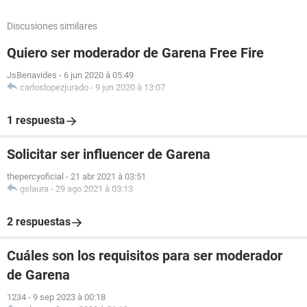
Discusiones similares
Quiero ser moderador de Garena Free Fire
JsBenavides
-
6 jun 2020 à 05:49
carloslopezjurado
-
9 jun 2020 à 13:07
1 respuesta
Solicitar ser influencer de Garena
thepercyoficial
-
21 abr 2021 à 03:51
gslaura
-
29 ago 2021 à 03:13
2 respuestas
Cuáles son los requisitos para ser moderador
de Garena
1234
-
9 sep 2023 à 00:18