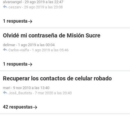
alvaroangel
-
29 ago 2019 a las 22:47
ceszarv
-
29 ago 2019 a las 23:08
1 respuesta
Olvidé mi contraseña de Misión Sucre
delimar
-
1 ago 2019 a las 00:04
Carlos-vialfa
-
1 ago 2019 a las 05:46
1 respuesta
Recuperar los contactos de celular robado
mari
-
9 nov 2010 a las 13:40
José_Bautista
-
7 mar 2020 a las 20:40
42 respuestas