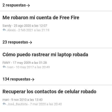
2 respuestas
Me robaron mi cuenta de Free Fire
Sandy
-
25 ago 2020 a las 12:07
Alexis
-
2 feb 2021 a las 21:19
23 respuestas
Cómo puedo rastrear mi laptop robada
FANY
-
17 may 2009 a las 01:28
Ivan
-
10 may 2017 a las 20:49
134 respuestas
Recuperar los contactos de celular robado
mari
-
9 nov 2010 a las 13:40
José_Bautista
-
7 mar 2020 a las 20:40