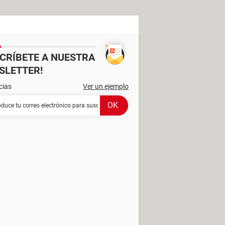
SCRÍBETE A NUESTRA
SLETTER!
cias
Ver un ejemplo