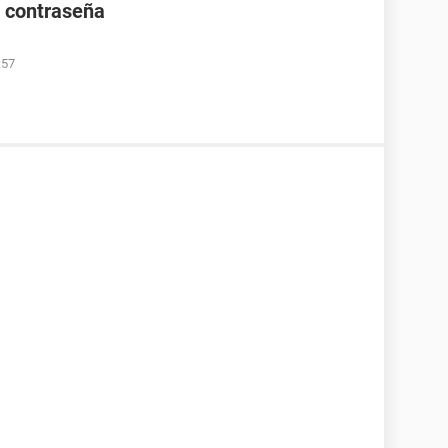
e contraseña
:57