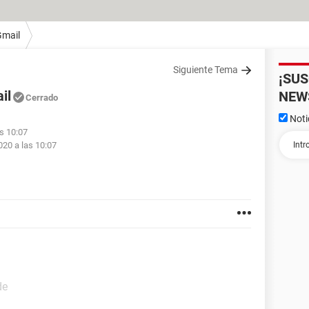
Gmail
Siguiente Tema
¡SU
il
NEW
Cerrado
Noti
as 10:07
2020 a las 10:07
de