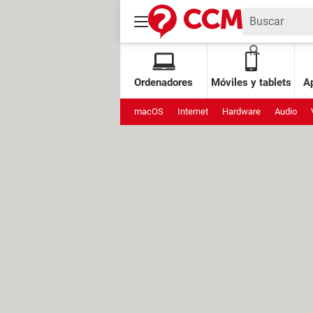
Ordenadores
Móviles y tablets
Ap
macOS
Internet
Hardware
Audio