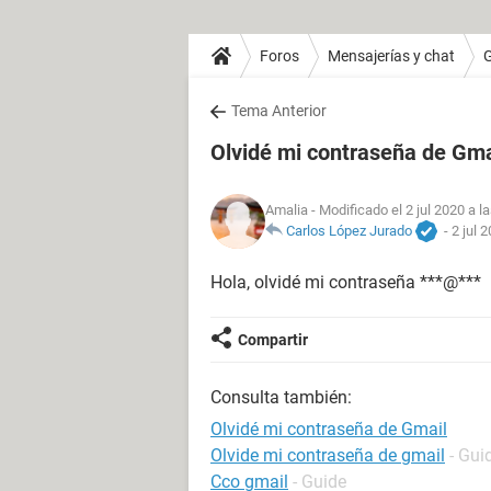
Foros
Mensajerías y chat
Tema Anterior
Olvidé mi contraseña de Gma
Amalia
- Modificado el 2 jul 2020 a l
Carlos López Jurado
-
2 jul 
Hola, olvidé mi contraseña ***@***
Compartir
Consulta también:
Olvidé mi contraseña de Gmail
Olvide mi contraseña de gmail
- Gui
Cco gmail
- Guide