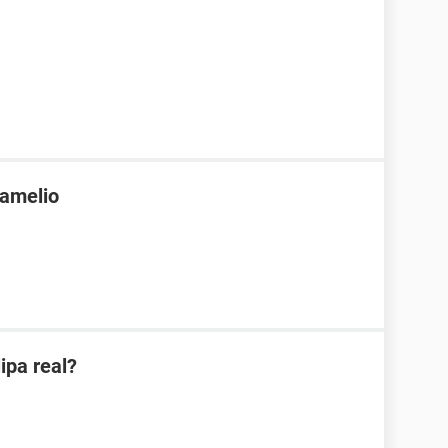
Damelio
ipa real?