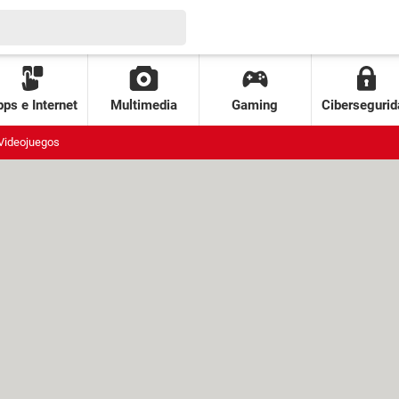
ps e Internet
Multimedia
Gaming
Cibersegurid
Videojuegos