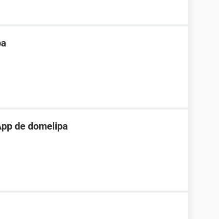
pa
App de domelipa