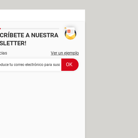
SCRÍBETE A NUESTRA
SLETTER!
cias
Ver un ejemplo