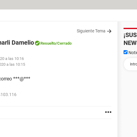
Siguiente Tema
¡SU
harli Damelio
NEW
Resuelto
/Cerrado
Noti
020 a las 10:16
2020 a las 10:15
correo ***@***
4103.116