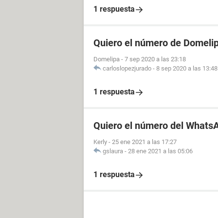
1 respuesta
Quiero el número de Domeli
Domelipa
-
7 sep 2020 a las 23:18
carloslopezjurado
-
8 sep 2020 a las 13:48
1 respuesta
Quiero el número del Whats
Kerly
-
25 ene 2021 a las 17:27
gslaura
-
28 ene 2021 a las 05:06
1 respuesta