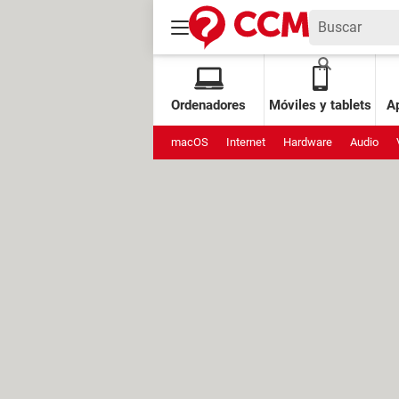
Ordenadores
Móviles y tablets
Ap
macOS
Internet
Hardware
Audio