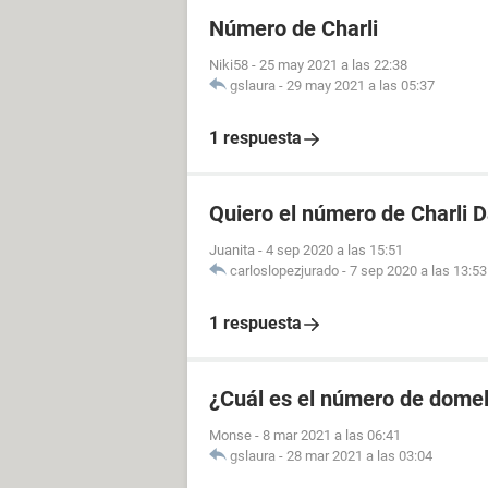
Número de Charli
Niki58
-
25 may 2021 a las 22:38
gslaura
-
29 may 2021 a las 05:37
1 respuesta
Quiero el número de Charli 
Juanita
-
4 sep 2020 a las 15:51
carloslopezjurado
-
7 sep 2020 a las 13:53
1 respuesta
¿Cuál es el número de domel
Monse
-
8 mar 2021 a las 06:41
gslaura
-
28 mar 2021 a las 03:04