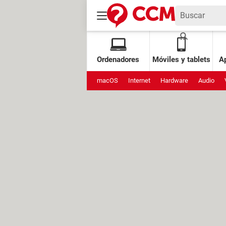
Ordenadores
Móviles y tablets
Ap
macOS
Internet
Hardware
Audio