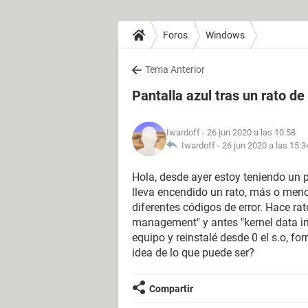
Foros
Windows
Tema Anterior
Pantalla azul tras un rato de
Iwardoff
- 26 jun 2020 a las 10:58
Iwardoff -
26 jun 2020 a las 15:3
Hola, desde ayer estoy teniendo un 
lleva encendido un rato, más o men
diferentes códigos de error. Hace 
management" y antes "kernel data im
equipo y reinstalé desde 0 el s.o, fo
idea de lo que puede ser?
Compartir