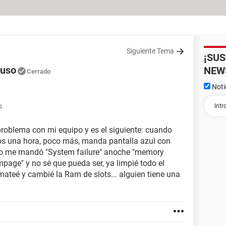
Siguiente Tema
¡SU
 uso
NEW
Cerrado
Noti
4
problema con mi equipo y es el siguiente: cuando
os una hora, poco más, manda pantalla azul con
rato me mandó "System failure" anoche "memory
page" y no sé que pueda ser, ya limpié todo el
rmateé y cambié la Ram de slots... alguien tiene una