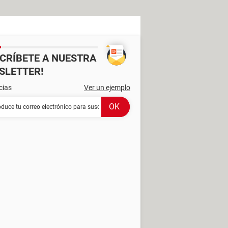
SCRÍBETE A NUESTRA
SLETTER!
cias
Ver un ejemplo