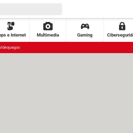
ps e Internet
Multimedia
Gaming
Cibersegurid
Videojuegos